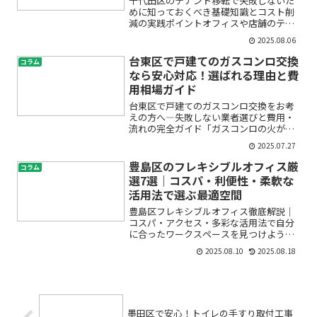
千代田区のテナント移転で失敗しないた
めに知っておくべき基礎知識とコスト削
減の実践ポイントオフィスや店舗のテナ
ント移転を考えると、「何から始めれば
2025.08.06
いいの？」「費用がどれくらいかかるの
か不安…」「自分たちにぴったりな移転
台東区で戸建てのガスコンロ交換
コラム
先の見つけ方がわからない...
なら安心対応！選ばれる理由と費
用相場ガイド
台東区で戸建てのガスコンロ交換をお考
えの方へ―失敗しない業者選びと費用・
流れの完全ガイド「ガスコンロの火が弱
くなってきた」「急に点火しなくなっ
2025.07.27
た」「そろそろ新しいコンロに交換した
い…」といった悩みをお持ちではありま
豊島区のフレキシブルオフィス厳
コラム
せんか？特に戸建て住宅にお...
選7選｜コスパ・利便性・柔軟な
活用法で選ぶ最適空間
豊島区フレキシブルオフィス徹底解説｜
コスパ・アクセス・多彩な活用法で自分
に合ったワークスペースを見つけよう
「豊島区でフレキシブルオフィスやシェ
2025.08.10
2025.08.18
アオフィス、コワーキングスペースを探
しているけれど、どこが自分に合ってい
るのかわからない」「費用や...
墨田区で安心！トイレの手すり取付工事