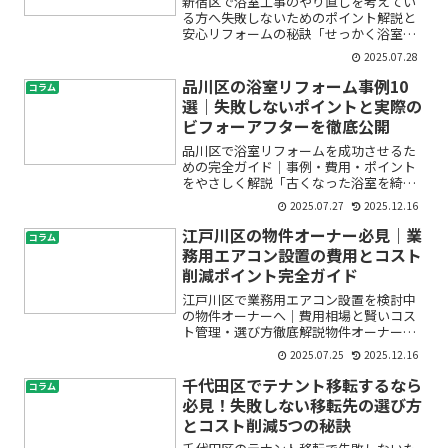
新宿区で浴室工事のやり直しを考えてい
る方へ――失敗しないためのポイント解説と
安心リフォームの秘訣「せっかく浴室を
リフォームしたのに、仕上がりに満足で
2025.07.28
きない」「水漏れやカビが再発してしま
った」「施工ミスかも？」――新宿区で浴室
品川区の浴室リフォーム事例10
コラム
やり直しやバスル...
選｜失敗しないポイントと実際の
ビフォーアフターを徹底公開
品川区で浴室リフォームを成功させるた
めの完全ガイド｜事例・費用・ポイント
をやさしく解説「古くなった浴室を綺麗
にしたい」「ユニットバスの交換やバリ
2025.07.27
2025.12.16
アフリー改修って難しそう」「実際の費
用や流れが分からなくて不安」品川区で
江戸川区の物件オーナー必見｜業
コラム
浴室のリフォームを検討し...
務用エアコン設置の費用とコスト
削減ポイント完全ガイド
江戸川区で業務用エアコン設置を検討中
の物件オーナーへ｜費用相場と賢いコス
ト管理・選び方徹底解説物件オーナーと
して、江戸川区で業務用エアコンを新た
2025.07.25
2025.12.16
に導入・交換したいけれど、「費用はど
れくらい必要？」「見積りはどうやって
千代田区でテナント移転するなら
コラム
比較するの？」「余計なコ...
必見！失敗しない移転先の選び方
とコスト削減5つの秘訣