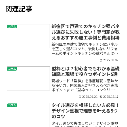
関連記事
新宿区で戸建てのキッチン壁パネ
コラム
ル選びに失敗しない！専門家が教
えるおすすめ施工事例と費用相場
新宿区の戸建て住宅でキッチン壁パネル
を正しく選ぶコツと、後悔しないリフォ
ームのポイントキッチンの壁パネルは、
毎日の料理や家事を快適にするだけでな
2025.08.02
く、お住まいの清潔感やデザイン性にも
大きく関わる重要なパーツです。特に新
型枠とは？初心者でもわかる基礎
コラム
宿区の戸建て住宅にお住ま...
知識と現場で役立つポイント5選
現場ワード「型枠」を徹底解説：意味か
ら使い方、内装職人が押さえるべき実務
ポイントまで「型枠って、コンクリート
工事の言葉でしょ？内装にも関係ある
2025.09.21
2025.12.17
の？」——そう感じて検索してくださっ
た方へ。型枠は主に鉄筋コンクリート
タイル選びを相談したい方必見！
コラム
（RC）のコンクリートを流し...
デザイン重視で理想を叶える5つ
のコツ
タイル選びで失敗しない！デザイン重視