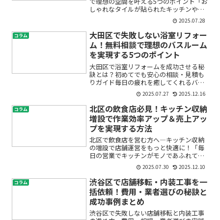
で理想の空間を叶える5つのポイント「お
しゃれなタイルが貼られたキッチンやバ
スルームに憧れるけれど、何を基準に選
2025.07.28
べばいいかわからない…」「デザイン性
を重視したいけれど、実用性やお手入れ
大田区で失敗しない浴室リフォー
コラム
方法が心配」そんな悩み...
ム！無料相談で理想のバスルーム
を実現する5つのポイント
大田区で浴室リフォームを成功させる秘
訣とは？初めてでも安心の相談・見積も
りガイド毎日の疲れを癒してくれるバス
ルーム。そんな大切な空間をもっと快適
2025.07.27
2025.12.16
にしたい、でも「どこに相談したらいい
の？」「費用はどれくらい？」「リフォ
北区の飲食店必見！キッチン収納
コラム
ームで失敗したくない…」...
増設で作業効率アップ＆売上アッ
プを実現する方法
北区で飲食店を営む方へ―キッチン収納
の増設で店舗運営をもっと快適に！「毎
日の営業でキッチンがモノであふれてい
る」「必要な道具がすぐに見つからず作
2025.07.30
2025.12.10
業が滞る」「もっとスペースを有効活用
したい」――そんなお悩みはありません
渋谷区で店舗移転・内装工事を一
コラム
か？飲食店のキッチンは限...
括依頼！費用・業者選びの秘訣と
成功事例まとめ
渋谷区で失敗しない店舗移転と内装工事