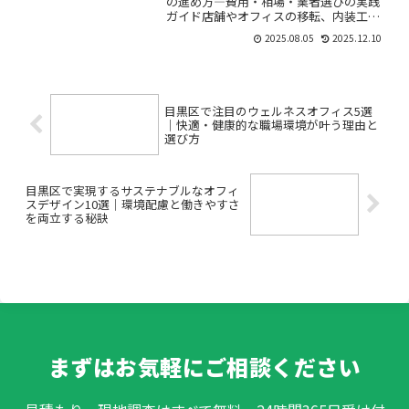
の進め方―費用・相場・業者選びの実践
ガイド店舗やオフィスの移転、内装工事
は「何から手をつければいいの？」「費
2025.08.05
2025.12.10
用はどれくらい？」「信頼できる業者
は？」と迷いや不安がつきものです。特
に渋谷区は競争が激しく、物...
目黒区で注目のウェルネスオフィス5選
｜快適・健康的な職場環境が叶う理由と
選び方
目黒区で実現するサステナブルなオフィ
スデザイン10選｜環境配慮と働きやすさ
を両立する秘訣
まずはお気軽にご相談ください