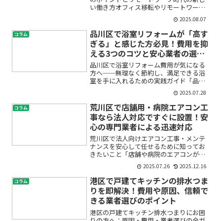
い働き方オフィス移転やリモートワーク
の推進を考え始めたものの、「何から手
2025.08.07
をつければ良いのかわからない」「コス
トや労力が心配」「従業員のモチベーシ
品川区で浴室リフォームが「高す
コラム
ョンやコミュニケーション...
ぎる」と感じた方必見！費用を抑
える3つのコツと安心業者の選び
方
品川区で浴室リフォーム費用が気になる
方へ──無理なく節約し、満足できる浴
室を手に入れるための実践ガイド「品川
区で浴室リフォームを考えているけれ
2025.07.28
ど、見積もりが想像以上に高すぎる…」
「どこに頼めば費用を抑えられるの？」
荒川区で店舗用・病院エアコン工
コラム
「できるだけコスト削減した...
事なら法人対応ですぐに設置！安
心の専門業者による迅速対応
荒川区で法人向けエアコン工事・メンテ
ナンスを安心して任せるために知ってお
きたいこと「店舗や病院のエアコンが壊
れてしまった」「急いでエアコンを新し
2025.07.26
2025.12.16
く設置したい」「法人向けの信頼できる
業者を探している」――荒川区でエアコン工
港区で戸建てキッチンの排水つま
コラム
事やメンテナンスを検...
りを即解決！費用や原因、信頼で
きる業者選びのポイント
港区の戸建てキッチン排水つまりにお困
りの方へ：原因・費用・業者選びの全ガ