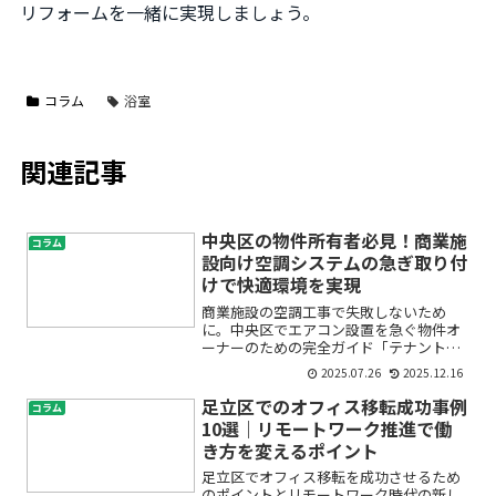
リフォームを一緒に実現しましょう。
コラム
浴室
関連記事
中央区の物件所有者必見！商業施
コラム
設向け空調システムの急ぎ取り付
けで快適環境を実現
商業施設の空調工事で失敗しないため
に。中央区でエアコン設置を急ぐ物件オ
ーナーのための完全ガイド「テナントか
らエアコンの故障で苦情が来てしまっ
2025.07.26
2025.12.16
た」「商業施設の空調工事、どこに頼め
ば良いか分からない」「物件の快適さを
足立区でのオフィス移転成功事例
コラム
保ちたいけれど、急ぎで対応し...
10選｜リモートワーク推進で働
き方を変えるポイント
足立区でオフィス移転を成功させるため
のポイントとリモートワーク時代の新し