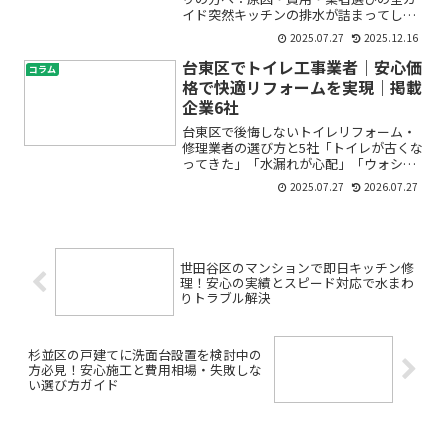
イド突然キッチンの排水が詰まってしま
い、水が流れなくなる――そんなトラブルに
2025.07.27
2025.12.16
直面して、不安や戸惑いを感じていませ
んか？「どうして詰まったの？」「この
台東区でトイレ工事業者｜安心価
コラム
まま使い続けて大丈夫...
格で快適リフォームを実現｜掲載
企業6社
台東区で後悔しないトイレリフォーム・
修理業者の選び方と5社「トイレが古くな
ってきた」「水漏れが心配」「ウォシュ
レットを交換したい」など、トイレのリ
2025.07.27
2026.07.27
フォームや修理のことで悩んでいません
か？初めてのトイレ工事は、どこに頼め
ば良いのか・費用はどれ...
世田谷区のマンションで即日キッチン修
理！安心の実績とスピード対応で水まわ
りトラブル解決
杉並区の戸建てに洗面台設置を検討中の
方必見！安心施工と費用相場・失敗しな
い選び方ガイド