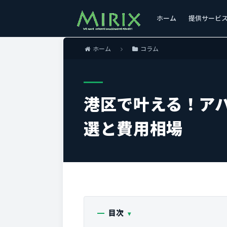
ホーム
提供サービ
ホーム
コラム
港区で叶える！ア
選と費用相場
目次