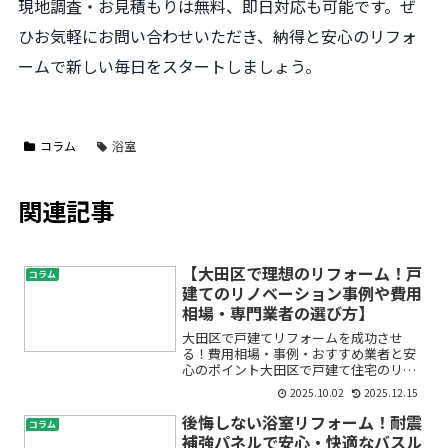
現地調査・お見積もりは無料、即日対応も可能です。ぜ
ひお気軽にお問い合わせいただき、納得と安心のリフォ
ームで新しい毎日をスタートしましょう。
コラム
浴室
関連記事
【大田区で理想のリフォーム！戸
コラム
建てのリノベーション事例や費用
相場・専門業者の選び方】
大田区で戸建てリフォームを成功させ
る！費用相場・事例・おすすめ業者と安
心のポイント大田区で戸建て住宅のリフ
ォームやリノベーションを考えている方
2025.10.02
2025.12.15
へ――「どんな業者を選べばいい？」
「費用や相場は？」「信頼できる会社
後悔しない浴室リフォーム！耐震
コラム
は？」といった不安や疑問はあり...
補強パネルで安心・快適なバスル