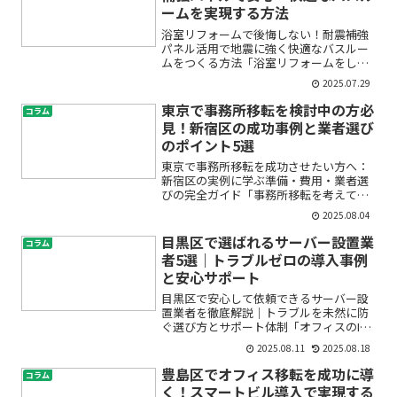
ームを実現する方法
浴室リフォームで後悔しない！耐震補強
パネル活用で地震に強く快適なバスルー
ムをつくる方法「浴室リフォームをした
いけれど、地震への不安がある」「築年
2025.07.29
数が経っているのでリフォームのタイミ
ングで耐震補強も考えたい」――そんな
東京で事務所移転を検討中の方必
コラム
お悩みをお持ちの方は多い...
見！新宿区の成功事例と業者選び
のポイント5選
東京で事務所移転を成功させたい方へ：
新宿区の実例に学ぶ準備・費用・業者選
びの完全ガイド「事務所移転を考えてい
るけれど、どこから手を付ければいいの
2025.08.04
か分からない」「東京でオフィスを移す
にはどれくらいの費用や手続きが必
目黒区で選ばれるサーバー設置業
コラム
要？」「新宿区の移転事例やお...
者5選｜トラブルゼロの導入事例
と安心サポート
目黒区で安心して依頼できるサーバー設
置業者を徹底解説｜トラブルを未然に防
ぐ選び方とサポート体制「オフィスのIT
化を進めたいけれど、サーバーの設置っ
2025.08.11
2025.08.18
て何から始めればいいの？」「トラブル
が起きたときにすぐ対応してくれる業者
豊島区でオフィス移転を成功に導
コラム
が知りたい」――このよ...
く！スマートビル導入で実現する