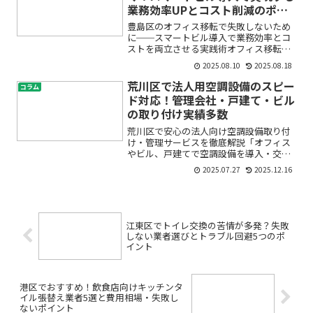
業務効率UPとコスト削減のポイ
ント
豊島区のオフィス移転で失敗しないため
に──スマートビル導入で業務効率とコ
ストを両立させる実践術オフィス移転
は、働く環境や業務効率に大きな影響を
2025.08.10
2025.08.18
与える重要なイベントです。特に豊島区
のような利便性の高いエリアでの移転を
荒川区で法人用空調設備のスピー
コラム
考えると、「コストはどれく...
ド対応！管理会社・戸建て・ビル
の取り付け実績多数
荒川区で安心の法人向け空調設備取り付
け・管理サービスを徹底解説「オフィス
やビル、戸建てで空調設備を導入・交換
したいけれど、どこに相談すればいい
2025.07.27
2025.12.16
の？」「管理会社として、ビルの空調ト
ラブルに迅速対応できる会社を探してい
る」「法人として、社員が快...
江東区でトイレ交換の苦情が多発？失敗
しない業者選びとトラブル回避5つのポ
イント
港区でおすすめ！飲食店向けキッチンタ
イル張替え業者5選と費用相場・失敗し
ないポイント