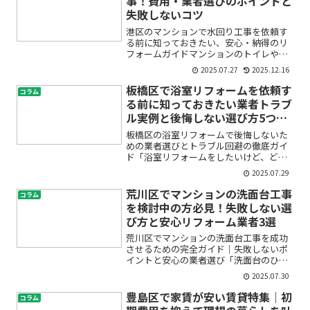
事！費用・業者選びのポイントと
失敗しないコツ
港区のマンションで水回り工事を依頼す
る前に知っておきたい、安心・納得のリ
フォームガイドマンションのトイレやキ
ッチン、浴室などの水回りは毎日の暮ら
2025.07.27
2025.12.16
しに欠かせない場所ですよね。「水漏れ
が心配」「古くなった設備を新しくした
板橋区で浴室リフォームを依頼す
コラム
い」「工事費用がどれくら...
る前に知っておきたい業者トラブ
ル実例と後悔しない選び方5つの
ポイント
板橋区の浴室リフォームで後悔しないた
めの業者選びとトラブル回避の徹底ガイ
ド「浴室リフォームをしたいけど、どの
業者に頼めばいいの？」「悪質な業者や
2025.07.29
施工ミスが心配…」そんな不安を感じて
いる方は多いのではないでしょうか。特
荒川区でマンションの洗面台工事
コラム
に板橋区でリフォームを検...
を検討中の方必見！失敗しない選
び方と安心リフォーム業者3選
荒川区でマンションの洗面台工事を成功
させるための完全ガイド｜失敗しないポ
イントと安心の業者選び「洗面台のひび
割れが気になる」「収納が足りなくて使
2025.07.30
い勝手が悪い」「マンションの洗面台交
換って何から始めたらいいの？」荒川区
豊島区で家賃が安い賃貸特集｜初
コラム
にお住まいで、そんなお悩...