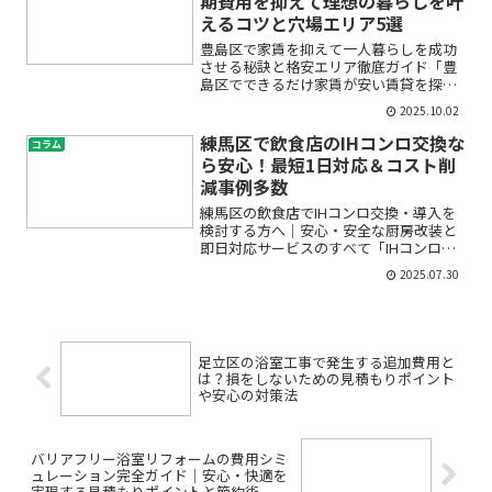
期費用を抑えて理想の暮らしを叶
えるコツと穴場エリア5選
豊島区で家賃を抑えて一人暮らしを成功
させる秘訣と格安エリア徹底ガイド「豊
島区でできるだけ家賃が安い賃貸を探し
たい…」「初期費用が高くて一人暮らし
2025.10.02
をスタートできるか不安…」「学生向け
の格安物件やシェアハウスも気になるけ
練馬区で飲食店のIHコンロ交換な
コラム
ど、どうやって選べばいい...
ら安心！最短1日対応＆コスト削
減事例多数
練馬区の飲食店でIHコンロ交換・導入を
検討する方へ｜安心・安全な厨房改装と
即日対応サービスのすべて「IHコンロの
交換や導入を考えているけど、どこに依
2025.07.30
頼すればいいの？」「飲食店の営業を止
めたくないし、費用や安全面も心配…」
そんな不安や疑問をお...
足立区の浴室工事で発生する追加費用と
は？損をしないための見積もりポイント
や安心の対策法
バリアフリー浴室リフォームの費用シミ
ュレーション完全ガイド｜安心・快適を
実現する見積もりポイントと節約術