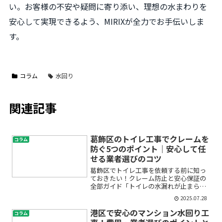
い。お客様の不安や疑問に寄り添い、理想の水まわりを
安心して実現できるよう、MIRIXが全力でお手伝いしま
す。
コラム
水回り
関連記事
葛飾区のトイレ工事でクレームを
コラム
防ぐ5つのポイント｜安心して任
せる業者選びのコツ
葛飾区でトイレ工事を依頼する前に知っ
ておきたい！クレーム防止と安心保証の
全部ガイド「トイレの水漏れが止まらな
い」「リフォームを頼みたいけど、どの
2025.07.28
業者が安心？」「工事後にトラブルが起
きたらどうしよう…」。初めてトイレ工
港区で安心のマンション水回り工
コラム
事や修理を検討する方の多...