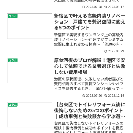
るみなさま、「突然エアコンが故障して
2025.07.28
2025.09.17
しまった」「暑い日や寒い日に空調が止
まり、テナントやお客様からクレームが
新宿区で叶える高級内装リノベー
コラム
来てしまった」など、エア...
ション｜戸建てを贅沢空間に変え
る5つのポイント
新宿区で実現するワンランク上の高級内
装リノベーション～戸建てがプレミアム
空間に生まれ変わる極意～「普通の内装
では物足りない」「自宅をホテルのよう
2025.09.29
な上質な空間にしたい」…そんな想いを
お持ちではありませんか？新宿区で戸建
原状回復のプロが解説！港区で安
コラム
てにお住まいの方の中には...
心して依頼できる業者選びと失敗
しない費用相場
港区の原状回復、失敗しない業者選びと
費用相場のすべて賃貸マンションやオフ
ィスを退去するとき、「原状回復って何
をすればいいの？」「費用はどれくらい
2025.07.20
2025.12.16
かかるの？」「港区で信頼できる業者の
見つけ方は？」といった不安や疑問を抱
【台東区でトイレリフォーム後に
コラム
えていませんか？初めての...
後悔しないための5つのポイント
｜成功事例と失敗談から学ぶ選び
方】
台東区で失敗しないトイレリフォームの
秘訣｜後悔事例と成功のポイントを徹底
解説トイレリフォームを検討する際、