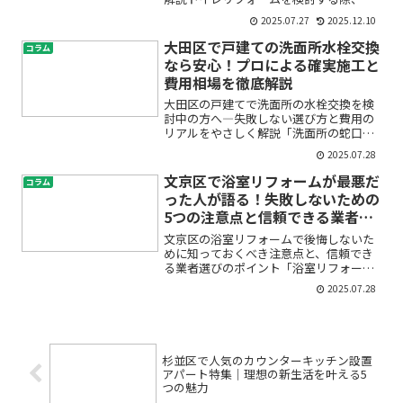
「本当に理想の仕上がりになるのかな」
2025.07.27
2025.12.10
「予算内で満足できる設備を選べるのだ
ろうか」といった不安をお持ちではあり
大田区で戸建ての洗面所水栓交換
コラム
ませんか？特に台東区のよう...
なら安心！プロによる確実施工と
費用相場を徹底解説
大田区の戸建てで洗面所の水栓交換を検
討中の方へ―失敗しない選び方と費用の
リアルをやさしく解説「洗面所の蛇口か
ら水漏れが…」「レバーが固くて使いづ
2025.07.28
らい」「そろそろ古い水栓を新しくした
い」――そんな悩みを抱えている方は多いの
文京区で浴室リフォームが最悪だ
コラム
ではないでしょうか。...
った人が語る！失敗しないための
5つの注意点と信頼できる業者の
選び方
文京区の浴室リフォームで後悔しないた
めに知っておくべき注意点と、信頼でき
る業者選びのポイント「浴室リフォーム
を考えているけれど、何から手をつけれ
2025.07.28
ばいいのかわからない」「失敗したくな
いけど、どんなトラブルがあるの？」
「文京区で信頼できる業者の...
杉並区で人気のカウンターキッチン設置
アパート特集｜理想の新生活を叶える5
つの魅力