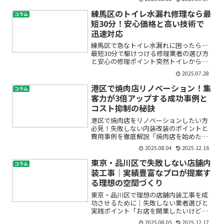
ばいいのか分からない」「費用やスケジ
ュール、IT配線の手配が不安」「信頼で
練馬区のトイレ水漏れ修理なら最
コラム
きる業者をどう選べばい...
短30分！安心価格と高い技術で
迅速対応
練馬区で急なトイレ水漏れに困ったら―
最短30分で駆けつける修理業者の選び方
と安心の修理ポイント突然トイレから水
があふれてきたり、床が濡れてしまった
2025.07.28
経験はありませんか？「どうしよう…」
「どこに連絡すればいいんだろう」と、
港区で焼肉店リノベーション！集
コラム
不安でいっぱいになって...
客力が3倍アップする成功事例と
コスト抑制の秘訣
港区で焼肉店をリノベーションしたい方
必見！失敗しない内装改装のポイントと
費用事例を徹底解説「焼肉店を始めたい
けれど、どんな内装にすれば集客できる
2025.08.04
2025.12.16
の？」「港区でリノベーションすると費
用が高くなりそうで心配…」――こうしたお
東京・品川区で失敗しない店舗内
コラム
悩みをお持ちではあり...
装工事｜実績豊富なプロが提案す
る理想の空間づくり
東京・品川区で理想の店舗内装工事を成
功させるために｜失敗しない業者選びと
実践ポイント「お店を開業したいけど、
内装工事って何から始めればいいの？」
2025.08.05
2025.12.17