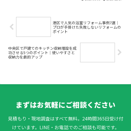
「おしゃれな空間にしたいけど費用や業
者選びが不安…」東京・品川区で店舗の
内装工事やリフォーム、デ...
港区で人気の浴室リフォーム事例7選｜
プロが手掛けた失敗しないリフォームの
ポイント
中央区で戸建てのキッチン収納増設を成
功させる5つのポイント｜使いやすさと
収納力を劇的アップ
まずはお気軽にご相談ください
見積もり・現地調査はすべて無料。24時間365日受け付
けています。LINE・お電話でのご相談も可能です。