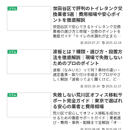
世田谷区で評判のトイレタンク交
コラム
換業者5選｜費用相場や安心ポイ
ントを徹底解説
世田谷区で安心できるトイレタンク交換
業者の選び方と修理・交換のポイントを
徹底ガイド「トイレの水漏れが止まらな
い」「タンクから異音がする」「部品が
2025.07.27
2025.12.16
壊れてしまった」—そんなトイレのトラ
ブルに初めて直面したとき、不安でいっ
波板とは？種類・選び方・設置方
コラム
ぱいになりますよね。特に...
法を徹底解説｜現場で失敗しない
ためのプロのポイント
波板（なみいた）って何？素材の違い・
選定基準・取り付け手順までプロがやさ
しく解説「波板ってよく聞くけど、どれ
を選べばいいの？どうやって留める
2025.10.14
2025.12.17
の？」──はじめて現場用語に触れる
と、そんな不安が出てきますよね。この
失敗しない荒川区オフィス移転サ
コラム
記事では、建設内装・外装の現場...
ポート完全ガイド｜東京で選ばれ
る安心の業者と費用相場
荒川区で安心してオフィス移転を成功さ
せるための徹底サポートガイド｜業者選
び・費用・事例・配線まで全解説「オフ
ィス移転を進めたいけど、何から始めれ
2025.08.08
2025.09.17