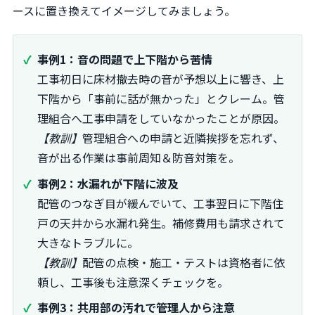
ースに置き換えてイメージしてみましょう。
事例1：音の問題で上下階から苦情
工事初日に床材撤去時の音が予想以上に響き、上
下階から「事前に話が無かった」とクレーム。管
理組合へ工事申請をしていなかったことが原因。
【教訓】
管理組合への申請と近隣挨拶を忘れず、
音が出る作業は事前周知＆防音対策を。
事例2：水漏れが下階に波及
配管のつなぎ目が緩んでいて、工事翌日に下階住
戸の天井から水漏れ発生。補修費用も請求されて
大きなトラブルに。
【教訓】
配管の点検・施工・テストは資格者に依
頼し、工事後も注意深くチェックを。
事例3：共用部の汚れで管理人から注意