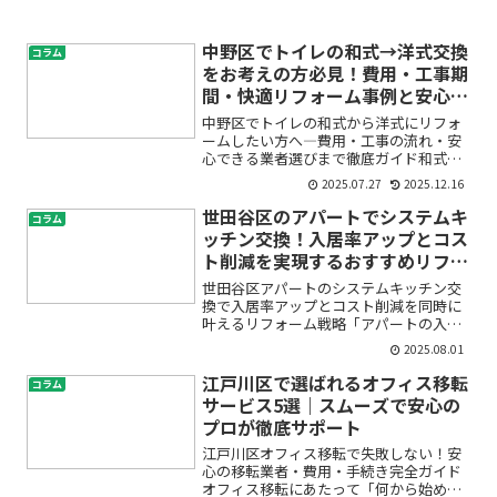
中野区でトイレの和式→洋式交換
コラム
をお考えの方必見！費用・工事期
間・快適リフォーム事例と安心ポ
イントまとめ
中野区でトイレの和式から洋式にリフォ
ームしたい方へ―費用・工事の流れ・安
心できる業者選びまで徹底ガイド和式ト
イレが使いにくい、足腰がつらい…そん
2025.07.27
2025.12.16
なお悩みをお持ちではありませんか？中
野区で「トイレの洋式交換」や「和式ト
世田谷区のアパートでシステムキ
コラム
イレ洋式化」を検討されて...
ッチン交換！入居率アップとコス
ト削減を実現するおすすめリフォ
ームプラン
世田谷区アパートのシステムキッチン交
換で入居率アップとコスト削減を同時に
叶えるリフォーム戦略「アパートの入居
率が伸び悩んでいる…」「キッチンが古
2025.08.01
くて空室が多い」「リフォーム費用はな
るべく抑えたいけど、見た目も大事」。
江戸川区で選ばれるオフィス移転
コラム
そんなお悩みをお持ちのオ...
サービス5選｜スムーズで安心の
プロが徹底サポート
江戸川区オフィス移転で失敗しない！安
心の移転業者・費用・手続き完全ガイド
オフィス移転にあたって「何から始めれ