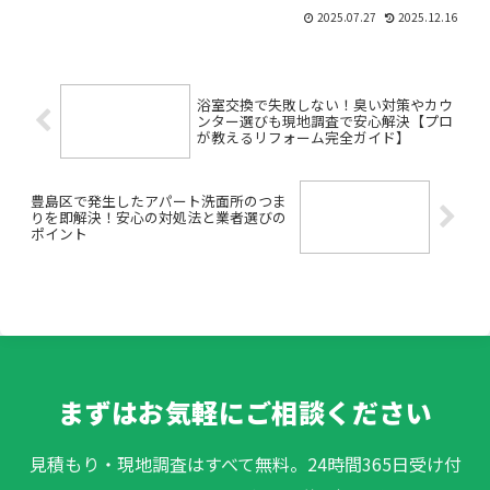
見極め方「テナントにエアコンを新設・
2025.07.27
2025.12.16
交換したいけれど、どこに頼めばいいの
か分からない」「管理会社として、入居
者が快適に使えるような信...
浴室交換で失敗しない！臭い対策やカウ
ンター選びも現地調査で安心解決【プロ
が教えるリフォーム完全ガイド】
豊島区で発生したアパート洗面所のつま
りを即解決！安心の対処法と業者選びの
ポイント
まずはお気軽にご相談ください
見積もり・現地調査はすべて無料。24時間365日受け付