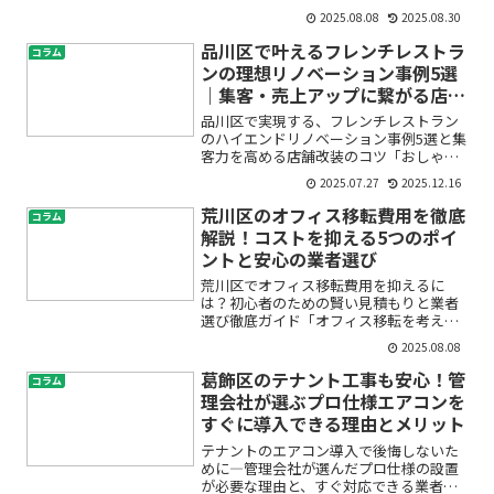
ばいいの？」「手続きや費用が心配…」
2025.08.08
2025.08.30
「江戸川区で信頼できるオフィス移転サ
ービスは？」と不安に思っていません
品川区で叶えるフレンチレストラ
コラム
か？この記事では、江戸川区...
ンの理想リノベーション事例5選
｜集客・売上アップに繋がる店舗
改装の秘訣
品川区で実現する、フレンチレストラン
のハイエンドリノベーション事例5選と集
客力を高める店舗改装のコツ「おしゃれ
で高級感のあるフレンチレストランを開
2025.07.27
2025.12.16
業・リニューアルしたい」「品川区で飲
食店の集客をアップさせる内装やリノベ
荒川区のオフィス移転費用を徹底
コラム
ーションのポイントが知...
解説！コストを抑える5つのポイ
ントと安心の業者選び
荒川区でオフィス移転費用を抑えるに
は？初心者のための賢い見積もりと業者
選び徹底ガイド「オフィス移転を考えて
いるけど、荒川区のオフィス移転費用っ
2025.08.08
てどれくらいかかるんだろう？」「そも
そも何を基準に業者を選べばいいの？」
葛飾区のテナント工事も安心！管
コラム
——そんな不安や疑問を抱え...
理会社が選ぶプロ仕様エアコンを
すぐに導入できる理由とメリット
テナントのエアコン導入で後悔しないた
めに―管理会社が選んだプロ仕様の設置
が必要な理由と、すぐ対応できる業者の