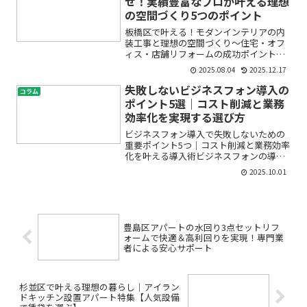
せ！実績豊富なプロが叶える理想
の空間づくり5つのポイント
板橋区で叶える！モダンインテリアの内
装工事と理想の空間づくり〜住宅・オフ
ィス・店舗リフォームの成功ポイント解
説はじめての内装工事やリフォーム、
2025.08.04
2025.12.17
「どこから手をつけたらいいの？」「費
用やデザインの希望は叶うの？」と不安
失敗しないビジネスフォン導入の
コラム
や疑問を感じていませんか。...
ポイント5選｜コスト削減と業務
効率化を実現する選び方
ビジネスフォン導入で失敗しないための
重要ポイント5つ｜コスト削減と業務効率
化を叶える導入術ビジネスフォンの導入
を検討しているけれど、種類も多く、費
2025.10.01
用のことや使い勝手など分からないこと
だらけで不安…という方は多いのではな
いでしょうか。「どのシ...
豊島区アパートの水回り3点セットリフ
ォームで快適＆高利回りを実現！専門業
者による安心サポート
杉並区で叶える理想の暮らし｜アイラン
ドキッチン設置アパート特集【人気設備