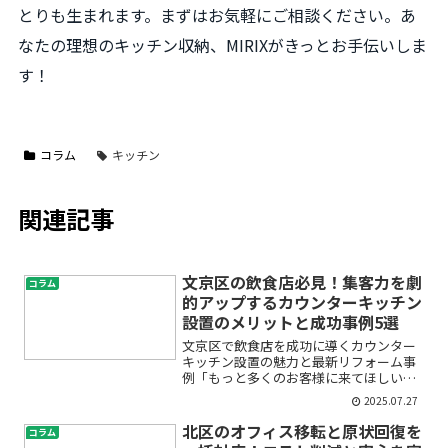
とりも生まれます。まずはお気軽にご相談ください。あ
なたの理想のキッチン収納、MIRIXがきっとお手伝いしま
す！
コラム
キッチン
関連記事
文京区の飲食店必見！集客力を劇
コラム
的アップするカウンターキッチン
設置のメリットと成功事例5選
文京区で飲食店を成功に導くカウンター
キッチン設置の魅力と最新リフォーム事
例「もっと多くのお客様に来てほしい」
「お店の雰囲気を一新してリピーターを
2025.07.27
増やしたい」とお悩みではありません
か？文京区で飲食店を経営、またはこれ
北区のオフィス移転と原状回復を
コラム
から開業を考えている方にと...