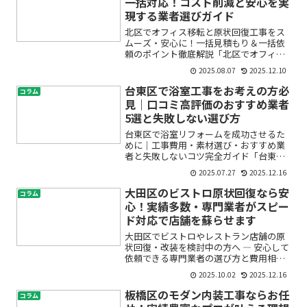
一括対応！コスト削減と安心を実
現する業者選びガイド
北区でオフィス移転と原状回復工事をス
ムーズ・安心に！一括見積もり＆一括依
頼のポイント徹底解説「北区でオフィス
移転を考え始めたけれど、どこに頼めば
2025.08.07
2025.12.10
いいかわからない」「原状回復工事の費
用が高額になるのでは…」と不安を感じ
台東区で浴室工事をお考えの方必
コラム
ていませんか？オフィス移...
見｜口コミ高評価のおすすめ業者
5選と失敗しない選び方
台東区で浴室リフォームを成功させるた
めに｜工事費用・素材選び・おすすめ業
者と失敗しないコツ完全ガイド「台東区
で浴室工事を検討しているけれど、どの
2025.07.27
2025.12.16
業者に依頼すればいいのか分からない」
「費用や相場、失敗しないポイントが知
大田区のビストロ原状回復なら安
コラム
りたい」「おすすめの浴室...
心！実績多数・専門業者がスピー
ド対応で店舗を蘇らせます
大田区でビストロやレストラン店舗の原
状回復・改装を検討中の方へ ― 安心して
依頼できる専門業者の選び方と費用相場
ガイド「ビストロやレストランの原状回
2025.10.02
2025.12.16
復をしないといけないけど、どんな手順
で進めればよいのかわからない」「費用
板橋区のモダン内装工事ならお任
コラム
がどれくらいかかるか...