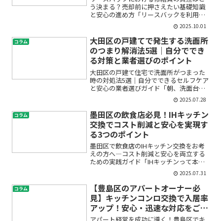
う決まる？売却前に押さえたい基礎知識
と安心の進め方「リースバックを利用す
ると、修繕費は誰が払うの？」「いざ契
2025.10.01
約した後に思わぬ出費があったらどうし
よう…」と、不安や疑問を抱えていませ
大田区の戸建てで発生する洗面所
コラム
んか？リースバックは自宅...
のつまり解消法5選｜自分ででき
る対策と業者選びのポイント
大田区の戸建て住宅で洗面所がつまった
時の対処法5選｜自分でできるセルフケア
と安心の業者選びガイド「朝、洗面台の
水がなかなか流れず、不安になった」
2025.07.28
「戸建て住宅の水回りってトラブルが多
いの？」──こうした疑問や不安は、大
墨田区の飲食店必見！IHキッチン
コラム
田区で戸建てにお住まいの...
交換でコスト削減と安心を実現す
る3つのポイント
墨田区で飲食店のIHキッチン交換をお考
えの方へ―コスト削減と安心を両立する
ための実践ガイド「IHキッチンって本当
に安全なの？」「初期費用が高いって聞
2025.07.31
くけど、導入して損しないかな…」「厨
房設備の交換やリフォームって、何から
【豊島区のアパートオーナー必
コラム
始めたらいいの？」飲...
見】キッチンコンロ交換で入居率
アップ！安心・迅速な対応をご紹
介
アパート経営を成功に導く！豊島区でキ