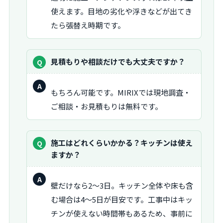
答：
使えます。目地の劣化や浮きなどが出てき
たら張替え時期です。
質
見積もりや相談だけでも大丈夫ですか？
問：
回
もちろん可能です。MIRIXでは現地調査・
答：
ご相談・お見積もりは無料です。
質
施工はどれくらいかかる？キッチンは使え
問：
ますか？
回
壁だけなら2〜3日。キッチン全体や床も含
答：
む場合は4〜5日が目安です。工事中はキッ
チンが使えない時間帯もあるため、事前に