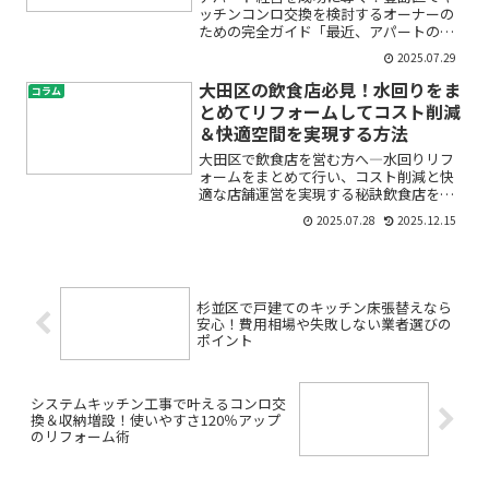
ッチンコンロ交換を検討するオーナーの
ための完全ガイド「最近、アパートの空
室が目立つ」「キッチン設備が古くな
2025.07.29
り、入居者からの問い合わせが増えた」
「ガスコンロの交換やリフォームをした
大田区の飲食店必見！水回りをま
コラム
いが、費用や業者選びが心配...
とめてリフォームしてコスト削減
＆快適空間を実現する方法
大田区で飲食店を営む方へ―水回りリフ
ォームをまとめて行い、コスト削減と快
適な店舗運営を実現する秘訣飲食店を経
営されている大田区の皆様、「厨房の水
2025.07.28
2025.12.15
漏れが心配」「トイレが古くて清潔感が
ない」「どこから手を付けていいかわか
らない」「まとめてリフォ...
杉並区で戸建てのキッチン床張替えなら
安心！費用相場や失敗しない業者選びの
ポイント
システムキッチン工事で叶えるコンロ交
換＆収納増設！使いやすさ120％アップ
のリフォーム術