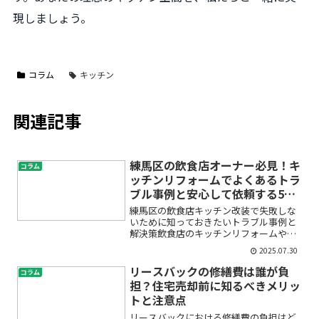
現しましょう。
コラム
キッチン
関連記事
練馬区の飲食店オーナー必見！キ
コラム
ッチンリフォームでよくあるトラ
ブル事例と安心して依頼する5つ
のポイント
練馬区の飲食店キッチン改装で失敗しな
いために知っておきたいトラブル事例と
解決策飲食店のキッチンリフォームや厨
房改装を考えたとき、「どこに頼めばい
2025.07.30
いの？」「工事中にトラブルが起きたら
どうしよう」「費用や見積もりは本当に
リースバックの修繕費は誰が負
コラム
適正なの？」といった不安...
担？住宅売却前に知るべきメリッ
トと注意点
リースバックにおける修繕費の負担はど