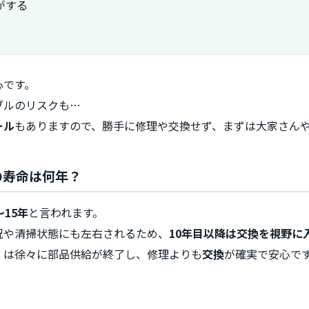
がする
心です。
ブルのリスクも…
ール
もありますので、勝手に修理や交換せず、まずは大家さん
扇の寿命は何年？
〜15年
と言われます。
況や清掃状態にも左右されるため、
10年目以降は交換を視野に
）は徐々に部品供給が終了し、修理よりも
交換
が確実で安心で