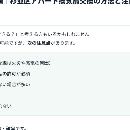
者依頼｜杉並区アパート換気扇交換の方法と注
できる？」と考える方もいるかもしれません。
え可能ですが、
次の注意点
があります。
配線は火災や感電の原因）
んの許可
が必須
ない場合が多い
れない
全・確実
です。