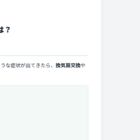
は？
ような症状が出てきたら、
換気扇交換
や