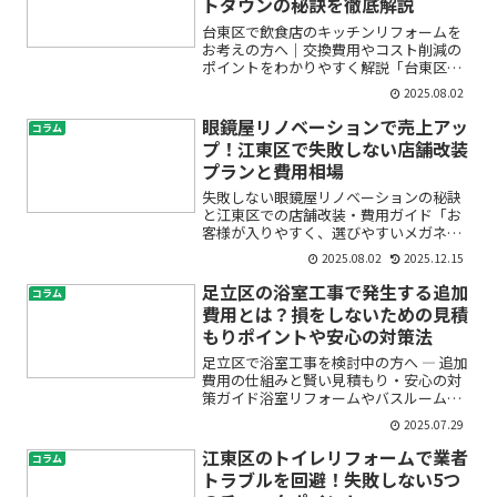
トダウンの秘訣を徹底解説
台東区で飲食店のキッチンリフォームを
お考えの方へ｜交換費用やコスト削減の
ポイントをわかりやすく解説「台東区で
飲食店のキッチンを交換したいけれど、
2025.08.02
費用がどれくらいかかるのか不安…」
「見積もりをとっても、どこに注目すれ
眼鏡屋リノベーションで売上アッ
コラム
ばいいのかわからない」「商...
プ！江東区で失敗しない店舗改装
プランと費用相場
失敗しない眼鏡屋リノベーションの秘訣
と江東区での店舗改装・費用ガイド「お
客様が入りやすく、選びやすいメガネシ
ョップにしたい」「お店の印象を変えて
2025.08.02
2025.12.15
売上を伸ばしたいけれど、どこから手を
付ければいいの？」「江東区で店舗リノ
足立区の浴室工事で発生する追加
コラム
ベーションを検討している...
費用とは？損をしないための見積
もりポイントや安心の対策法
足立区で浴室工事を検討中の方へ ― 追加
費用の仕組みと賢い見積もり・安心の対
策ガイド浴室リフォームやバスルーム改
修を考え始めると、多くの方が「費用は
2025.07.29
どれくらいかかるの？」「予想外の追加
費用が心配…」という悩みを抱えがちで
江東区のトイレリフォームで業者
コラム
す。特に足立区で浴室...
トラブルを回避！失敗しない5つ