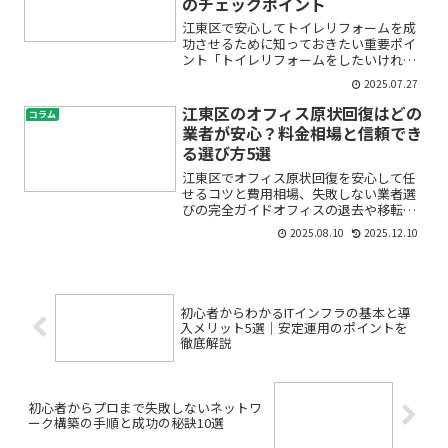
のチェックポイント
江東区で安心してトイレリフォームを成
功させるために知っておきたい重要ポイ
ント「トイレリフォームをしたいけれ
ど、どの業者に頼んでいいのか不安」
2025.07.27
「費用や工事内容で失敗したくない」
「業者トラブルや追加請求が怖い」—そ
江東区のオフィス原状回復はどの
コラム
んな悩みや疑問を抱えて検索して...
業者が安心？料金相場と信頼でき
る選び方5選
江東区でオフィス原状回復を安心して任
せるコツと費用相場、失敗しない業者選
びの完全ガイドオフィスの退去や移転
時、「原状回復って何をどこまでやる
2025.08.10
2025.12.10
の？」「費用はどれくらいかかるの？」
「信頼できる江東区オフィス原状回復業
者はどうやって探せばいいの？...
初心者からわかるITインフラの基本と導
入メリット5選｜安定運用のポイントを
徹底解説
初心者からプロまで失敗しないネットワ
ーク構築の手順と成功の秘訣10選