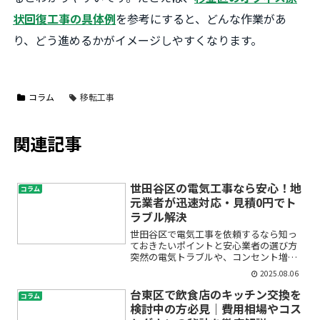
状回復工事の具体例
を参考にすると、どんな作業があ
り、どう進めるかがイメージしやすくなります。
コラム
移転工事
関連記事
世田谷区の電気工事なら安心！地
コラム
元業者が迅速対応・見積0円でト
ラブル解決
世田谷区で電気工事を依頼するなら知っ
ておきたいポイントと安心業者の選び方
突然の電気トラブルや、コンセント増
設・照明リフォームを検討しているもの
2025.08.06
の、「費用はどのくらい？」「どこに頼
めばいいんだろう？」と不安に感じてい
台東区で飲食店のキッチン交換を
コラム
ませんか。特に世田谷区にお...
検討中の方必見｜費用相場やコス