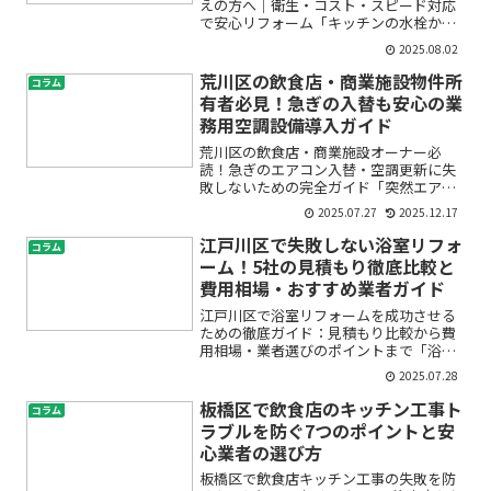
えの方へ｜衛生・コスト・スピード対応
で安心リフォーム「キッチンの水栓から
水漏れが止まらない」「衛生管理のため
2025.08.02
最新式の水栓に交換したい」「営業を止
めずに工事したい…」中央区で飲食店を
荒川区の飲食店・商業施設物件所
コラム
経営されている方の多くが...
有者必見！急ぎの入替も安心の業
務用空調設備導入ガイド
荒川区の飲食店・商業施設オーナー必
読！急ぎのエアコン入替・空調更新に失
敗しないための完全ガイド「突然エアコ
ンが壊れた」「お客様やテナントから空
2025.07.27
2025.12.17
調の不調を指摘された」「電気代が高す
ぎて困っている」——荒川区で飲食店や
江戸川区で失敗しない浴室リフォ
コラム
商業施設の物件を所有・運営...
ーム！5社の見積もり徹底比較と
費用相場・おすすめ業者ガイド
江戸川区で浴室リフォームを成功させる
ための徹底ガイド：見積もり比較から費
用相場・業者選びのポイントまで「浴室
をリフォームしたいけれど、費用や業者
2025.07.28
選びで迷っている」「見積もりの内容が
よく分からず、不安で一歩踏み出せな
板橋区で飲食店のキッチン工事ト
コラム
い」——そんなお悩みをお持...
ラブルを防ぐ7つのポイントと安
心業者の選び方
板橋区で飲食店キッチン工事の失敗を防