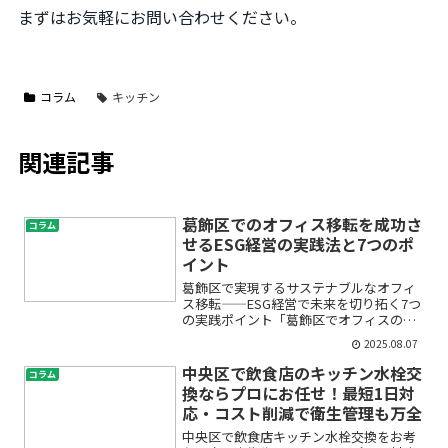
まずはお気軽にお問い合わせください。
コラム
キッチン
関連記事
葛飾区でのオフィス移転を成功さ
コラム
せるESG経営の実践法と7つのポ
イント
葛飾区で実現するサステナブルなオフィ
ス移転——ESG経営で未来を切り拓く7つ
の実践ポイント「葛飾区でオフィスの移
転を考えているけれど、ESG（環境・社
2025.08.07
会・ガバナンス）への対応やサステナブ
ルなオフィスづくりって何から始めれば
中央区で飲食店のキッチン水栓交
コラム
いいの？」そんな不...
換ならプロにお任せ！最短1日対
応・コスト削減で衛生管理も万全
中央区で飲食店キッチン水栓交換をお考