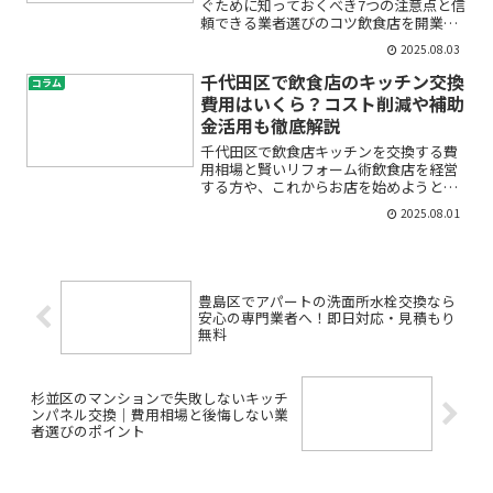
ぐために知っておくべき7つの注意点と信
頼できる業者選びのコツ飲食店を開業・
リニューアルするうえで、キッチン工事
2025.08.03
はとても重要なステップです。しかし、
実際には「思った通りに工事が進まな
千代田区で飲食店のキッチン交換
コラム
い」「追加費用が発生した...
費用はいくら？コスト削減や補助
金活用も徹底解説
千代田区で飲食店キッチンを交換する費
用相場と賢いリフォーム術飲食店を経営
する方や、これからお店を始めようと考
えている方の多くが、「キッチンの交換
2025.08.01
やリフォームにはどれくらい費用がかか
るのか」「なるべくコストを抑えて安心
して設備を新しくしたい」...
豊島区でアパートの洗面所水栓交換なら
安心の専門業者へ！即日対応・見積もり
無料
杉並区のマンションで失敗しないキッチ
ンパネル交換｜費用相場と後悔しない業
者選びのポイント