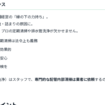
ンス
舗経営の「縁の下の力持ち」。
虫・詰まりの原因に。
、プロの定期清掃や排水管洗浄が欠かせません。
定期清掃は法令上も義務
も効果的
も安心
点検を
洗浄）はスタッフで、
専門的な配管内部清掃は業者に依頼
する
ポイント