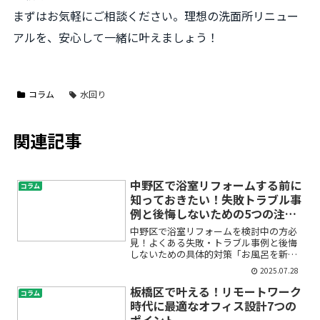
まずはお気軽にご相談ください。理想の洗面所リニュー
アルを、安心して一緒に叶えましょう！
コラム
水回り
関連記事
中野区で浴室リフォームする前に
コラム
知っておきたい！失敗トラブル事
例と後悔しないための5つの注意
点
中野区で浴室リフォームを検討中の方必
見！よくある失敗・トラブル事例と後悔
しないための具体的対策「お風呂を新し
くしたいけど、思わぬトラブルや失敗が
2025.07.28
怖い…」「中野区で安心して浴室リフォ
ームするにはどうしたらいいの？」──
板橋区で叶える！リモートワーク
コラム
そんな不安をお持ちの方へ...
時代に最適なオフィス設計7つの