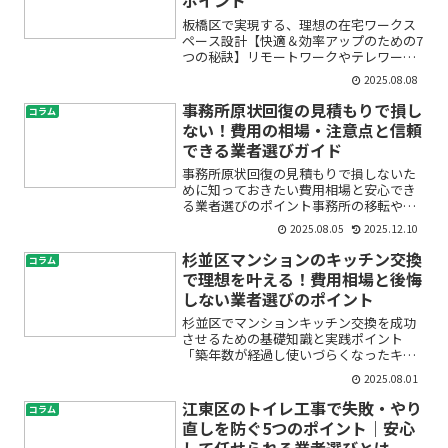
ポイント
板橋区で実現する、理想の在宅ワークス
ペース設計【快適＆効率アップのための7
つの秘訣】リモートワークやテレワーク
が日常となった今、「自宅での仕事環境
2025.08.08
に悩んでいる」「板橋区で快適な在宅ワ
ークスペースを作りたい」と考えている
事務所原状回復の見積もりで損し
コラム
方は多いのではないでし...
ない！費用の相場・注意点と信頼
できる業者選びガイド
事務所原状回復の見積もりで損しないた
めに知っておきたい費用相場と安心でき
る業者選びのポイント事務所の移転や退
去が決まったとき、「原状回復って何を
2025.08.05
2025.12.10
すればいいの？」「費用はどれくらいか
かるの？」「業者選びで失敗しないため
杉並区マンションのキッチン交換
コラム
には？」と、不安や疑問を...
で理想を叶える！費用相場と後悔
しない業者選びのポイント
杉並区でマンションキッチン交換を成功
させるための基礎知識と実践ポイント
「築年数が経過し使いづらくなったキッ
チンを新しくしたい」「中古マンション
2025.08.01
購入後、理想のキッチンにリフォームし
たいけどどれくらい費用がかかるの？」
江東区のトイレ工事で失敗・やり
コラム
こんな悩みや不安をお持ちの...
直しを防ぐ5つのポイント｜安心
して任せられる業者選びとは