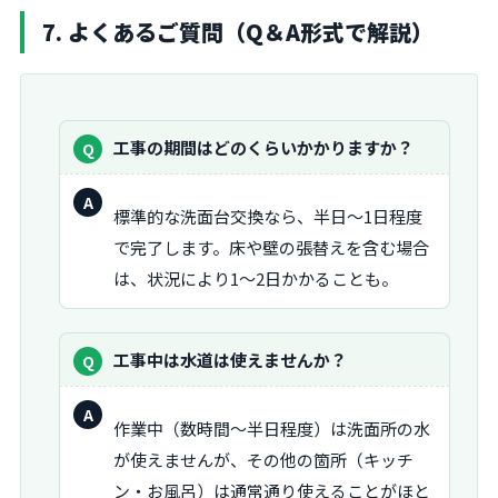
7. よくあるご質問（Q＆A形式で解説）
質
工事の期間はどのくらいかかりますか？
問：
回
標準的な洗面台交換なら、半日〜1日程度
答：
で完了します。床や壁の張替えを含む場合
は、状況により1〜2日かかることも。
質
工事中は水道は使えませんか？
問：
回
作業中（数時間〜半日程度）は洗面所の水
答：
が使えませんが、その他の箇所（キッチ
ン・お風呂）は通常通り使えることがほと