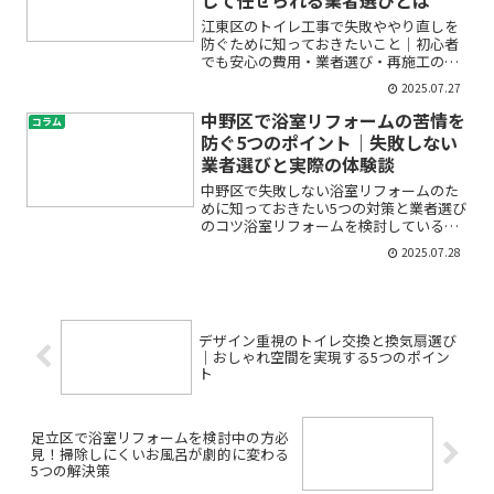
江東区のトイレ工事で失敗ややり直しを
防ぐために知っておきたいこと｜初心者
でも安心の費用・業者選び・再施工の注
意点トイレ工事を検討しているけれど、
2025.07.27
「どんな業者に頼めば良いの？」「費用
はどのくらいかかるの？」「もし失敗し
中野区で浴室リフォームの苦情を
コラム
たらどうしよう…」と不安...
防ぐ5つのポイント｜失敗しない
業者選びと実際の体験談
中野区で失敗しない浴室リフォームのた
めに知っておきたい5つの対策と業者選び
のコツ浴室リフォームを検討している
と、「本当に希望通りに仕上がるのか
2025.07.28
な？」「リフォーム後に不具合やトラブ
ルがあったらどうしよう」といった不安
や疑問をお持ちの方は多いの...
デザイン重視のトイレ交換と換気扇選び
｜おしゃれ空間を実現する5つのポイン
ト
足立区で浴室リフォームを検討中の方必
見！掃除しにくいお風呂が劇的に変わる
5つの解決策