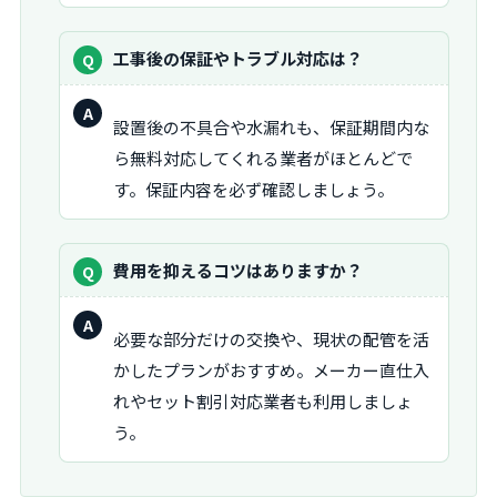
質
工事後の保証やトラブル対応は？
問：
回
設置後の不具合や水漏れも、保証期間内な
答：
ら無料対応してくれる業者がほとんどで
す。保証内容を必ず確認しましょう。
質
費用を抑えるコツはありますか？
問：
回
必要な部分だけの交換や、現状の配管を活
答：
かしたプランがおすすめ。メーカー直仕入
れやセット割引対応業者も利用しましょ
う。