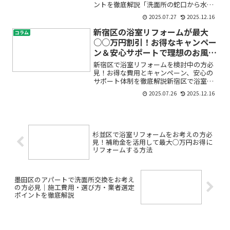
ントを徹底解説「洗面所の蛇口から水漏
れが…」「アパートの水栓が古くて使い
2025.07.27
2025.12.16
づらい」「修理や交換にいくらかかる
の？」——そんなお悩みをお持ちではあ
新宿区の浴室リフォームが最大
コラム
りませんか？特に文京区のア...
○○万円割引！お得なキャンペー
ン＆安心サポートで理想のお風呂
を実現
新宿区で浴室リフォームを検討中の方必
見！お得な費用とキャンペーン、安心の
サポート体制を徹底解説新宿区で浴室リ
フォームやバスルーム改装を検討してい
2025.07.26
2025.12.16
るけれど、「費用はどれくらいかかる
の？」「どんな工事内容があるの？」
「業者選びで失敗したくない」...
杉並区で浴室リフォームをお考えの方必
見！補助金を活用して最大○万円お得に
リフォームする方法
墨田区のアパートで洗面所交換をお考え
の方必見｜施工費用・選び方・業者選定
ポイントを徹底解説