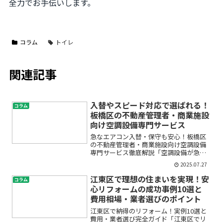
全力でお手伝いします。
コラム
トイレ
関連記事
入替やスピード対応で選ばれる！
コラム
板橋区の不動産管理者・商業施設
向け空調設備専門サービス
急なエアコン入替・保守も安心！板橋区
の不動産管理者・商業施設向け空調設備
専門サービス徹底解説「空調設備が急に
故障してしまい、店舗営業に大きな支障
2025.07.27
が…」「テナント様から空調の不調を指
摘されたけど、どこに相談すれば良いか
江東区で理想の住まいを実現！安
コラム
わからない」——こんなお...
心リフォームの成功事例10選と
費用相場・業者選びのポイント
江東区で納得のリフォーム！実例10選と
費用・業者選び完全ガイド「江東区でリ