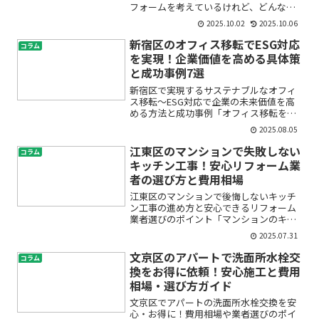
フォームを考えているけれど、どんな業
者がいいの？ 費用はどれくらいかかる？
2025.10.02
2025.10.06
そもそも失敗しないために何を注意すれ
ばいいの？」そんな不安や疑問をお持ち
新宿区のオフィス移転でESG対応
コラム
ではありませんか。...
を実現！企業価値を高める具体策
と成功事例7選
新宿区で実現するサステナブルなオフィ
ス移転～ESG対応で企業の未来価値を高
める方法と成功事例「オフィス移転を考
えているけれど、ESGやサステナブルな
2025.08.05
取り組みをどう取り入れればいいのか分
からない」「新宿区でエコフレンドリー
江東区のマンションで失敗しない
コラム
なオフィスにリノベー...
キッチン工事！安心リフォーム業
者の選び方と費用相場
江東区のマンションで後悔しないキッチ
ン工事の進め方と安心できるリフォーム
業者選びのポイント「マンションのキッ
チンをもっと使いやすくしたい…」「江
2025.07.31
東区で信頼できる業者が分からない」
「費用はいくらかかるの？」キッチンリ
文京区のアパートで洗面所水栓交
コラム
フォームやキッチン工事を考...
換をお得に依頼！安心施工と費用
相場・選び方ガイド
文京区でアパートの洗面所水栓交換を安
心・お得に！費用相場や業者選びのポイ