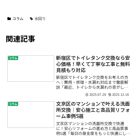
コラム
水回り
関連記事
新宿区でトイレタンク交換なら安
コラム
心価格！早くて丁寧な工事と無料
見積もり対応
新宿区でトイレタンク交換をお考えの方
へ｜費用・修理・水漏れ対応まで徹底解
説「最近、トイレから水漏れの音がして
不安…」「トイレタンクの調子が悪いけ
2025.07.26
2025.12.16
れど、修理と交換どちらがいいの？」
「費用や業者選びがよく分からなくて心
文京区のマンションで叶える洗面
コラム
配」──そんなお悩みを抱え...
所交換｜安心施工と高品質リフォ
ーム事例5選
文京区マンションの洗面所交換で快適
に！安心リフォームの進め方と高品質事
例5選「毎日の身支度をもっと快適にした