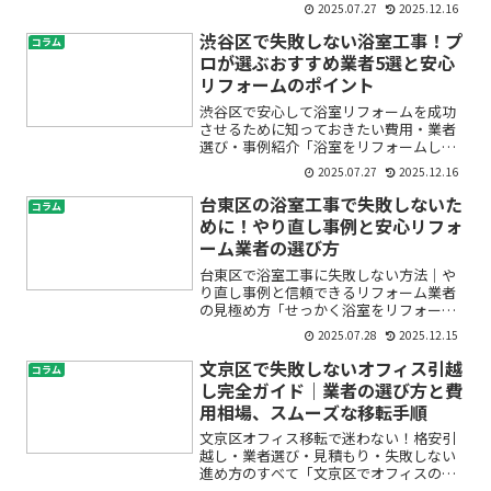
い」「古くなった洗面台の使い勝手や見
2025.07.27
2025.12.16
た目が気になる」「水漏れや収納不足が
不安」——マンションの洗面所リフォー
渋谷区で失敗しない浴室工事！プ
コラム
ムや洗面台交換を考え始め...
ロが選ぶおすすめ業者5選と安心
リフォームのポイント
渋谷区で安心して浴室リフォームを成功
させるために知っておきたい費用・業者
選び・事例紹介「浴室をリフォームした
いけど、費用や業者選びが不安…」「そ
2025.07.27
2025.12.16
もそも何から始めていいのかわからな
い」そんなお悩みを抱えていませんか？
台東区の浴室工事で失敗しないた
コラム
浴室工事は決して安い買い物...
めに！やり直し事例と安心リフォ
ーム業者の選び方
台東区で浴室工事に失敗しない方法｜や
り直し事例と信頼できるリフォーム業者
の見極め方「せっかく浴室をリフォーム
したのに、仕上がりに納得できない」
2025.07.28
2025.12.15
「工事後に不具合が出てしまい、やり直
しになってしまった」——浴室工事やリ
文京区で失敗しないオフィス引越
コラム
フォームの失敗談は少なくあ...
し完全ガイド｜業者の選び方と費
用相場、スムーズな移転手順
文京区オフィス移転で迷わない！格安引
越し・業者選び・見積もり・失敗しない
進め方のすべて「文京区でオフィスの引
越しを検討しているけど、どんな流れで