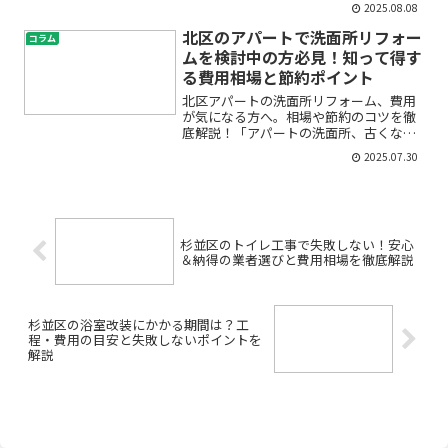
2025.08.08
進めればいいの？」「初めてのオフィス
移転で分からないことだらけ…」「費用
北区のアパートで洗面所リフォー
コラム
を抑えたいけど業者の選び...
ムを検討中の方必見！知って得す
る費用相場と節約ポイント
北区アパートの洗面所リフォーム、費用
が気になる方へ。相場や節約のコツを徹
底解説！「アパートの洗面所、古くなっ
て使いづらい…」「北区でリフォームし
2025.07.30
たいけれど、費用がどれくらいかかるの
か不安」「できるだけ費用を抑えて、快
適にしたい」。そんなお悩...
杉並区のトイレ工事で失敗しない！安心
＆納得の業者選びと費用相場を徹底解説
杉並区の浴室改装にかかる期間は？工
程・費用の目安と失敗しないポイントを
解説