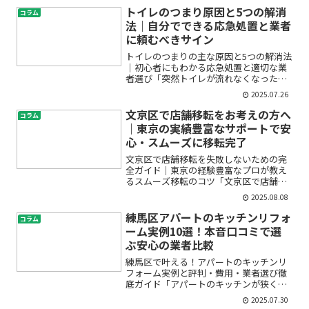
換費用や業者選びのポイントが不安」。
トイレのつまり原因と5つの解消
コラム
このようなお悩みを抱えてい...
法｜自分でできる応急処置と業者
に頼むべきサイン
トイレのつまりの主な原因と5つの解消法
｜初心者にもわかる応急処置と適切な業
者選び「突然トイレが流れなくなった」
「水位が下がらず不安」「自分で直せる
2025.07.26
のか、それとも業者に頼むべき？」——
こんな悩みを抱えていませんか？トイレ
文京区で店舗移転をお考えの方へ
コラム
のつまりは誰にでも起こ...
｜東京の実績豊富なサポートで安
心・スムーズに移転完了
文京区で店舗移転を失敗しないための完
全ガイド｜東京の経験豊富なプロが教え
るスムーズ移転のコツ「文京区で店舗移
転を検討しているけれど、何から始めて
2025.08.08
いいか分からない」「費用や手続きが複
雑そうで心配」「店舗の営業を止めずに
練馬区アパートのキッチンリフォ
コラム
スムーズに移転したい」—...
ーム実例10選！本音口コミで選
ぶ安心の業者比較
練馬区で叶える！アパートのキッチンリ
フォーム実例と評判・費用・業者選び徹
底ガイド「アパートのキッチンが狭くて
使いづらい」「賃貸でも快適なキッチン
2025.07.30
にしたい」「リフォーム業者の口コミや