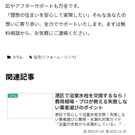
応やアフターサポートも万全です。
「理想の住まいを安心して実現したい」――そんなあなたの
想いに寄り添い、全力でサポートいたします。まずは無
料相談から、お気軽にご連絡ください。
コラム
住宅(リフォーム・リノベ)
関連記事
港区で浴室水栓を交換するなら！
コラム
費用相場・プロが教える失敗しな
い業者選びのポイント
港区で安心して浴室水栓交換！失敗しな
い業者選びと費用・水漏れ対策ガイド
「浴室の水栓から水漏れしている」「古
くなった水栓を新しくしたいけれど、ど
2025.07.26
2025.12.16
こに相談すればいいかわからない」「交