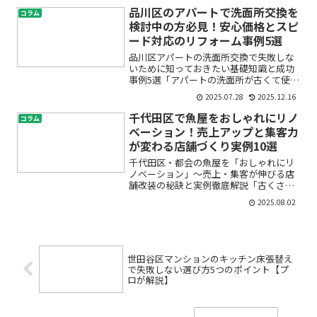
評判が気になる」――こうした悩みを抱
品川区のアパートで洗面所交換を
コラム
えて、キッチンリフォーム...
検討中の方必見！安心価格とスピ
ード対応のリフォーム事例5選
品川区アパートの洗面所交換で失敗しな
いために知っておきたい基礎知識と成功
事例5選「アパートの洗面所が古くて使い
づらい」「水漏れや汚れが気になる」
2025.07.28
2025.12.16
「オーナーや管理会社として入居者満足
度を高めたい」――そんなお悩みを抱え
千代田区で魚屋をおしゃれにリノ
コラム
ている品川区の皆さまへ。...
ベーション！売上アップと集客力
が変わる店舗づくり実例10選
千代田区・都会の魚屋を「おしゃれにリ
ノベーション」〜売上・集客が伸びる店
舗改装の秘訣と実例徹底解説「古くさい
魚屋のイメージを変えたい」「千代田区
2025.08.02
で魚屋を開業・リニューアルしたいけれ
ど、どこから手を付けていいか分からな
い…」「おしゃれな店舗で...
世田谷区マンションのキッチン床張替え
で失敗しない選び方5つのポイント【プ
ロが解説】