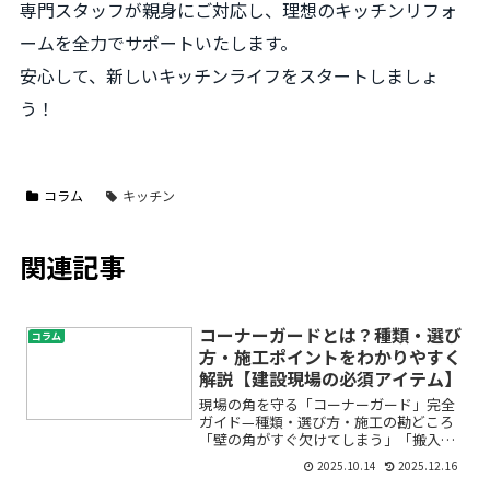
専門スタッフが親身にご対応し、理想のキッチンリフォ
ームを全力でサポートいたします。
安心して、新しいキッチンライフをスタートしましょ
う！
コラム
キッチン
関連記事
コーナーガードとは？種類・選び
コラム
方・施工ポイントをわかりやすく
解説【建設現場の必須アイテム】
現場の角を守る「コーナーガード」完全
ガイド—種類・選び方・施工の勘どころ
「壁の角がすぐ欠けてしまう」「搬入の
たびに出隅がボロボロになる…」そんな
2025.10.14
2025.12.16
お悩み、現場では本当によくあります。