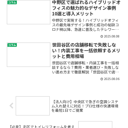
けれど、どう選べばいいかわからない」
中野区で選ばれるハイブリッドオ
コラム
…そんなお悩みはありませ...
フィスの魅力的なデザイン事例
10選と導入メリット
中野区で実現する！ハイブリッドオフィ
スの最先端デザイン事例と成功の秘訣コ
ロナ禍以降、急速に普及したテレワーク
やフレキシブルワークスペース。しかし
2025.08.08
「在宅勤務だけではコミュニケーション
が減ってしまう」「出社とリモートをど
世田谷区の店舗移転で失敗しな
コラム
う両立したらいいの？」な...
い！内装工事を一括依頼するメリ
ットと費用相場
世田谷区で店舗移転・内装工事を一括相
談するなら？費用・業者選び・失敗しな
い進め方まで徹底解説「世田谷区で店舗
を移転したいけれど、どの内装業者に依
2025.08.06
頼すればいいかわからない」「費用も手
間もできるだけ抑えたい」「一括見積や
比較サービスって実際どう...
【法人向け】中央区で急ぎの空調システ
ム入れ替えに対応！プロ仕様の快適環境
を最短1日でご提案
【必見】北区でトイレリフォームを考え