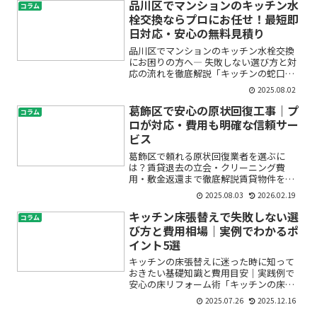
そこで活躍するのが“コーナーガード”。
品川区でマンションのキッチン水
コラム
ただ、ひと口にコーナー...
栓交換ならプロにお任せ！最短即
日対応・安心の無料見積り
品川区でマンションのキッチン水栓交換
にお困りの方へ― 失敗しない選び方と対
応の流れを徹底解説「キッチンの蛇口か
ら水がポタポタ……」「マンションの水
2025.08.02
栓交換って自分でできるの？」「業者に
頼みたいけど、どこを選べば安心？」は
葛飾区で安心の原状回復工事｜プ
コラム
じめてキッチンの水栓や...
ロが対応・費用も明確な信頼サー
ビス
葛飾区で頼れる原状回復業者を選ぶに
は？賃貸退去の立会・クリーニング費
用・敷金返還まで徹底解説賃貸物件を退
去する時、「原状回復って具体的に何を
2025.08.03
2026.02.19
すればいいの？」「クリーニング費用や
壁紙の張替え、どこまでが自分の負
キッチン床張替えで失敗しない選
コラム
担？」「敷金はちゃんと返ってくる...
び方と費用相場｜実例でわかるポ
イント5選
キッチンの床張替えに迷った時に知って
おきたい基礎知識と費用目安｜実践例で
安心の床リフォーム術「キッチンの床が
傷んできた」「床材を変えて雰囲気を一
2025.07.26
2025.12.16
新したい」「リフォームを検討している