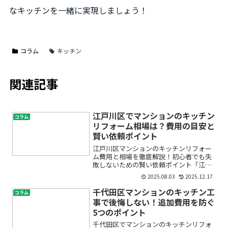
なキッチンを一緒に実現しましょう！
コラム
キッチン
関連記事
江戸川区でマンションのキッチン
コラム
リフォーム相場は？費用の目安と
賢い依頼ポイント
江戸川区マンションのキッチンリフォー
ム費用と相場を徹底解説！初心者でも失
敗しないための賢い依頼ポイント「江戸
川区でマンションのキッチンリフォーム
2025.08.03
2025.12.17
を考え始めたけど、一体いくらかかる
の？」「費用の相場や見積もりの注意点
千代田区マンションのキッチン工
コラム
が知りたい」「業者に騙され...
事で後悔しない！追加費用を防ぐ
5つのポイント
千代田区でマンションのキッチンリフォ