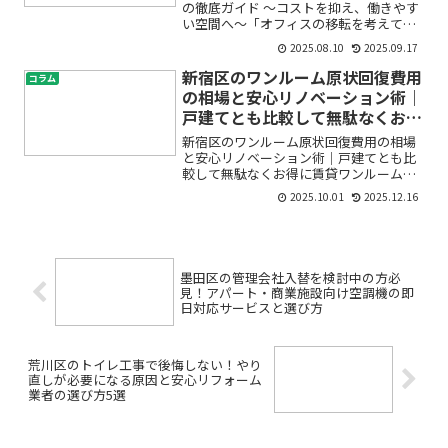
の徹底ガイド 〜コストを抑え、働きやす
い空間へ〜「オフィスの移転を考えてい
るけれど、何から始めればいいのかわか
2025.08.10
2025.09.17
らない」「移転費用が心配」「どんな業
者を選べば失敗しないの？」このような
新宿区のワンルーム原状回復費用
コラム
悩みをお持ちの目黒区・...
の相場と安心リノベーション術｜
戸建てとも比較して無駄なくお得
に
新宿区のワンルーム原状回復費用の相場
と安心リノベーション術｜戸建てとも比
較して無駄なくお得に賃貸ワンルームを
退去する際、「原状回復費用はいくらか
2025.10.01
2025.12.16
かるの？」「高額な請求をされたらどう
しよう」と不安になる方は多いのではな
いでしょうか。とくに新宿...
墨田区の管理会社入替を検討中の方必
見！アパート・商業施設向け空調機の即
日対応サービスと選び方
荒川区のトイレ工事で後悔しない！やり
直しが必要になる原因と安心リフォーム
業者の選び方5選