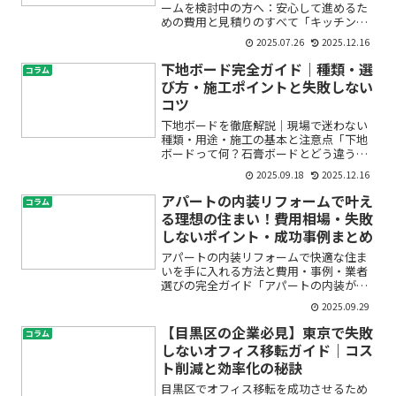
ームを検討中の方へ：安心して進めるた
めの費用と見積りのすべて「キッチンを
もっと使いやすくしたい」「古くなった
2025.07.26
2025.12.16
設備を新しくしたい」――そんな思いで
千代田区のマンションでキッチンリフォ
下地ボード完全ガイド｜種類・選
コラム
ームを検討している方は多...
び方・施工ポイントと失敗しない
コツ
下地ボードを徹底解説｜現場で迷わない
種類・用途・施工の基本と注意点「下地
ボードって何？石膏ボードとどう違う
の？どれを使えば正解？」——内装の世
2025.09.18
2025.12.16
界では当たり前に飛び交う言葉ですが、
初めてだと戸惑いますよね。本記事は、
アパートの内装リフォームで叶え
コラム
現場で職人が日常的に使う「...
る理想の住まい！費用相場・失敗
しないポイント・成功事例まとめ
アパートの内装リフォームで快適な住ま
いを手に入れる方法と費用・事例・業者
選びの完全ガイド「アパートの内装が古
くて毎日気分が上がらない」「賃貸アパ
2025.09.29
ートのリフォームっていくらかかる
の？」「どんなデザインや事例があるの
【目黒区の企業必見】東京で失敗
コラム
か見てみたい」「信頼できる業...
しないオフィス移転ガイド｜コス
ト削減と効率化の秘訣
目黒区でオフィス移転を成功させるため