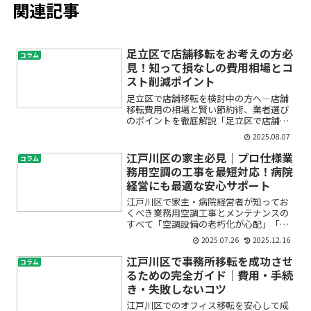
関連記事
足立区で店舗移転をお考えの方必
コラム
見！知って損なしの費用相場とコ
スト削減ポイント
足立区で店舗移転を検討中の方へ―店舗
移転費用の相場と賢い節約術、業者選び
のポイントを徹底解説「足立区で店舗の
移転を考えているけれど、費用の目安が
2025.08.07
わからない」「どこに頼めば安心して任
せられるの？」「できるだけコストを抑
江戸川区の家主必見｜プロ仕様業
コラム
えてスムーズに移転したい...
務用空調の工事を最短対応！病院
経営にも最適な安心サポート
江戸川区で家主・病院経営者が知ってお
くべき業務用空調工事とメンテナンスの
すべて「空調設備の老朽化が心配」「業
務用エアコンのトラブルでテナントや患
2025.07.26
2025.12.16
者さんに迷惑をかけたくない」「プロに
任せて安心したいけれど、何が正解かわ
江戸川区で事務所移転を成功させ
コラム
からない」。江戸川区で賃...
るための完全ガイド｜費用・手続
き・失敗しないコツ
江戸川区でのオフィス移転を安心して成