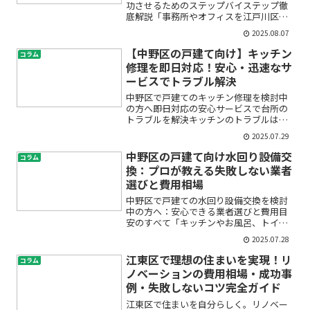
功させるためのステップバイステップ徹
底解説「事務所やオフィスを江戸川区で
移転したいけれど、何から始めれば良い
2025.08.07
かわからない」「費用はどれくらいかか
るの？」「手続きや近隣への挨拶も不
【中野区の戸建て向け】キッチン
コラム
安…」——もしあなたがそん...
修理を即日対応！安心・迅速なサ
ービスでトラブル解決
中野区で戸建てのキッチン修理を検討中
の方へ――即日対応の安心サービスで台所の
トラブルを解決キッチンのトラブルは、
毎日の暮らしに大きな影響を与えます。
2025.07.29
「水漏れが止まらない」「排水口から異
臭がする」「蛇口が壊れて使えない」――そ
中野区の戸建て向け水回り設備交
コラム
んな急なトラブル...
換：プロが教える失敗しない業者
選びと費用相場
中野区で戸建ての水回り設備交換を検討
中の方へ：安心できる業者選びと費用目
安のすべて「キッチンやお風呂、トイレ
の使い勝手が悪くなってきた…」「水回
2025.07.28
りリフォームって高そうだし、信頼でき
る業者の選び方も分からない」——そん
江東区で理想の住まいを実現！リ
コラム
なお悩みはありませんか？...
ノベーションの費用相場・成功事
例・失敗しないコツ完全ガイド
江東区で住まいを自分らしく。リノベー