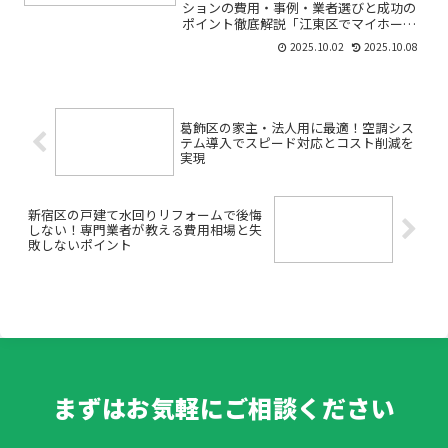
ションの費用・事例・業者選びと成功の
ポイント徹底解説「江東区でマイホーム
をもっと快適にしたい」「中古マンショ
2025.10.02
2025.10.08
ンを購入して、自分好みにリノベーショ
ンしたい」「リノベーションの費用や会
社選びで失敗しないか不安...
葛飾区の家主・法人用に最適！空調シス
テム導入でスピード対応とコスト削減を
実現
新宿区の戸建て水回りリフォームで後悔
しない！専門業者が教える費用相場と失
敗しないポイント
まずはお気軽にご相談ください