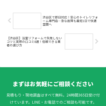
ご担当者さまへ。「移転の具体的な流れ
がわからない」「費用がどれくらいかか
るのか不安」「どんな業者...
渋谷区で即日対応！安心のトイレリフォ
ーム専門店―急な故障も最短1日で快適
空間へ
【渋谷区】浴室リフォームで失敗しない
コツと実際の口コミ8選！信頼できる業
者の選び方
まずはお気軽にご相談ください
見積もり・現地調査はすべて無料。24時間365日受け付
けています。LINE・お電話でのご相談も可能です。