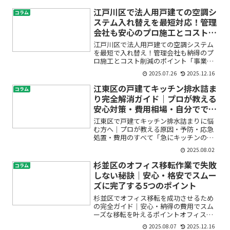
けど、どう補修や交換をすればいい
の？」「費用やDIYの難しさ、専門家への
江戸川区で法人用戸建ての空調シ
コラム
相談窓口がよく分からず不...
ステム入れ替えを最短対応！管理
会社も安心のプロ施工とコスト削
減
江戸川区で法人用戸建ての空調システム
を最短で入れ替え！管理会社も納得のプ
ロ施工とコスト削減のポイント「事業所
の戸建て空調が古くなり、効きが悪い」
2025.07.26
2025.12.16
「突然のトラブルですぐに入れ替えた
い」「管理会社として、入居法人様が快
江東区の戸建てキッチン排水詰ま
コラム
適に使える環境を素早く用意...
り完全解消ガイド｜プロが教える
安心対策・費用相場・自分ででき
る応急処置
江東区で戸建てキッチン排水詰まりに悩
む方へ｜プロが教える原因・予防・応急
処置・費用のすべて「急にキッチンの排
水が流れなくなった…」「戸建ての水回
2025.08.02
りトラブル、どこに頼めばいいの？」
「自分でできる掃除や応急処置が知りた
杉並区のオフィス移転作業で失敗
コラム
い」そんなお悩みを抱えて江...
しない秘訣｜安心・格安でスムー
ズに完了する5つのポイント
杉並区でオフィス移転を成功させるため
の完全ガイド｜安心・納得の費用でスム
ーズな移転を叶えるポイントオフィス移
転を検討している杉並区の経営者さまや
2025.08.07
2025.12.16