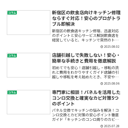
新宿区の飲食店向けキッチン修理
コラム
ならすぐ対応！安心のプロがトラ
ブル即解決
新宿区の飲食店キッチン修理、迅速対応
のポイントと安心サービス解説飲食店を
経営していると、キッチンで突然のトラ
ブルが起きてしまうことは珍しくありま
2025.08.02
せん。例えば「水漏れが止まらない」
「排水口が詰まって営業できない」「コ
店舗引越しで失敗しない！安心・
コラム
ンロが動かなくなった」など...
簡単な手続きと費用を徹底解説
初めてでも安心！店舗引越し・移転の流
れと費用をわかりやすくガイド店舗の引
越しや移転を考え始めたとき、不安や疑
問がたくさん浮かんでくるのは当然のこ
2025.08.06
とです。「どの業者に頼めばいいの？」
「費用はどれくらいかかる？」「手続き
専門家に相談！パネルを活用した
コラム
やスケジュールは？」など...
コンロ交換と確実なカビ対策5つ
のポイント
パネル交換でキッチンの悩みを解決！コ
ンロ交換とカビ対策の安心ポイント徹底
ガイド「キッチンのコンロ周りのカビや
汚れが気になる」「パネルが傷んできた
2025.07.28