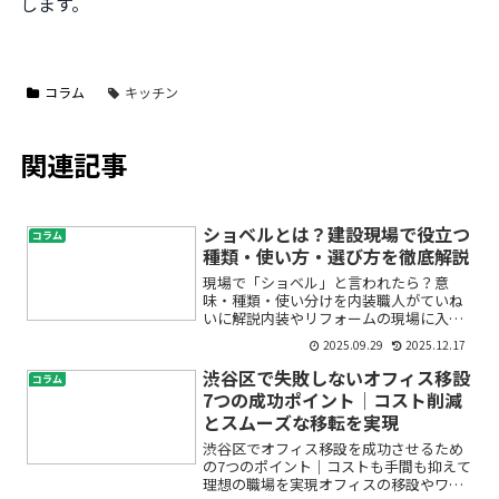
します。
コラム
キッチン
関連記事
ショベルとは？建設現場で役立つ
コラム
種類・使い方・選び方を徹底解説
現場で「ショベル」と言われたら？意
味・種類・使い分けを内装職人がていね
いに解説内装やリフォームの現場に入る
と、先輩から「ショベル持ってきて」
2025.09.29
2025.12.17
「角ショベルでガラ出しお願い」と声が
飛ぶことがあります。初めてだと「ショ
渋谷区で失敗しないオフィス移設
コラム
ベルってスコップと何が違うの...
7つの成功ポイント│コスト削減
とスムーズな移転を実現
渋谷区でオフィス移設を成功させるため
の7つのポイント｜コストも手間も抑えて
理想の職場を実現オフィスの移設やワー