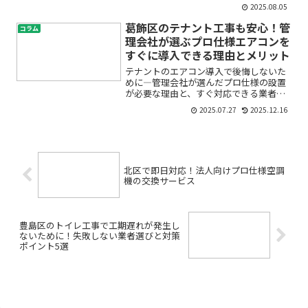
けど、リモートワークも進めたい」「コ
2025.08.05
ストを抑えつつ、社員が働きやすい環境
を作りたい」――そんな悩みを抱えていませ
葛飾区のテナント工事も安心！管
コラム
んか？渋谷区は先進的...
理会社が選ぶプロ仕様エアコンを
すぐに導入できる理由とメリット
テナントのエアコン導入で後悔しないた
めに―管理会社が選んだプロ仕様の設置
が必要な理由と、すぐ対応できる業者の
見極め方「テナントにエアコンを新設・
2025.07.27
2025.12.16
交換したいけれど、どこに頼めばいいの
か分からない」「管理会社として、入居
者が快適に使えるような信...
北区で即日対応！法人向けプロ仕様空調
機の交換サービス
豊島区のトイレ工事で工期遅れが発生し
ないために！失敗しない業者選びと対策
ポイント5選