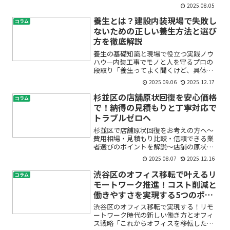
クスペースの再配置は、多くの企業にと
2025.08.05
って大きな挑戦です。特に渋谷区のよう
な東京都心部でオフィス移転や事務所引
養生とは？建設内装現場で失敗し
コラム
越しを検討している方は...
ないための正しい養生方法と選び
方を徹底解説
養生の基礎知識と現場で役立つ実践ノウ
ハウ—内装工事でモノと人を守るプロの
段取り「養生ってよく聞くけど、具体的
に何をどうすればいいの？」という不
2025.09.06
2025.12.17
安、よくわかります。内装工事では、床
や壁、既存の設備をキズや汚れから守れ
杉並区の店舗原状回復を安心価格
コラム
るかどうかで、その現場の品...
で！納得の見積もりと丁寧対応で
トラブルゼロへ
杉並区で店舗原状回復をお考えの方へ～
費用相場・見積もり比較・信頼できる業
者選びのポイントを解説～店舗の原状回
復や退去、リフォームを検討している
2025.08.07
2025.12.16
と、「費用がいくらかかるのか分からな
い」「どこに頼めば安心なの？」といっ
渋谷区のオフィス移転で叶えるリ
コラム
た不安や疑問がつきものです...
モートワーク推進！コスト削減と
働きやすさを実現する5つのポイ
ント
渋谷区のオフィス移転で実現する！リモ
ートワーク時代の新しい働き方とオフィ
ス戦略「これからオフィスを移転したい