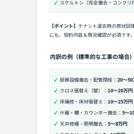
スケルトン（完全撤去・コンクリ
【ポイント】
テナント退去時の原状回
にも、契約内容＆現況確認が必須です
内訳の例（標準的な工事の場合
厨房設備撤去・配管閉栓：
20～5
クロス張替え（壁）：
10～20万円
床補修・床材張替え：
10～25万円
什器・棚・カウンター撤去：
5～1
天井修繕・照明撤去：
5～8万円