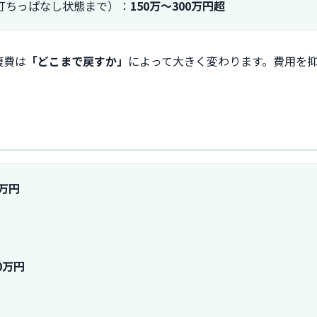
打ちっぱなし状態まで）：
150万～300万円超
復費は
「どこまで戻すか」
によって大きく変わります。費用を
。
）
0万円
0万円