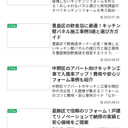
後悔しないキッチンリフォームを叶え
る！おしゃれなパネル選びと現地調査の
すべてキッチンリフォームを考え始めた
とき、「どんなパネルを選べばいい
2025.07.28
の？」「失敗しないためには何に気をつ
ければいいの？」と不安や疑問を感じて
豊島区の飲食店に最適！キッチン
コラム
いませんか。特に初めてのリフォ...
壁パネル施工事例5選と選び方ガ
イド
豊島区で飲食店オーナー必見！後悔しな
いキッチン壁パネルの選び方と施工事例
を徹底解説飲食店を経営するうえで、
「厨房の衛生管理」や「防火・安全対
2025.08.03
策」は避けては通れません。しかし、キ
ッチンの壁が油汚れやカビで黒ずんでい
中野区のアパート向けキッチン工
コラム
ないか、衛生基準をクリアでき...
事で入居率アップ！費用や安心リ
フォーム事例も紹介
中野区でアパートのキッチン工事を検討
中の方必見！入居者が集まるリフォーム
のコツと費用・安心事例ガイド「なかな
か空室が埋まらない」「築年数が古くな
2025.08.01
ってきて、入居者からキッチンの不満
が…」「キッチン工事って何から始めれ
葛飾区で信頼のリフォーム！戸建
コラム
ばいいの？」中野区でアパー...
てリノベーションで納得の実績と
安心価格をご提案