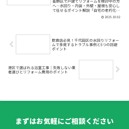
葛飾区で戸建てリフォームを検討中の方
へ―水回り・内装・外壁・屋根も安心し
て任せるポイント解説「自宅の老朽化が
気になる」「水回りの使い勝手が悪くな
2025.10.02
った」「外壁や屋根の劣化が目立ってき
た」…そんなお悩みを抱え、葛飾区でリ
フォームやリノベーション...
飲食店必見！千代田区の水回りリフォー
ムで多発するトラブル事例と5つの回避
ポイント
港区で選ばれる浴室工事｜失敗しない業
者選びとリフォーム費用のポイント
まずはお気軽にご相談ください