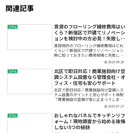
関連記事
賃貸のフローリング補修費用はい
コラム
くら？新宿区で戸建てリノベーシ
ョンを検討中の方必見！失敗しな
い費用相場とポイント
賃貸物件のフローリング補修費用はどれ
くらい？新宿区で戸建てリノベーション
時に知っておきたい費用相場と失敗しな
いポイント「賃貸物件のフローリングが
2025.09.29
傷ついてしまったけど、どのくらいの補
修費用がかかるの？」「リノベーション
北区で即日対応！商業施設向け空
コラム
を考えているけど、フロー...
調システム設置なら管理会社・オ
フィス・住宅も安心サポート
北区で即日対応！商業施設向け空調シス
テム設置のポイントと安心サポート体制
「商業施設の空調が急に止まってしまっ
た」「オフィスや住宅の空調も一括で相
2025.07.27
談できないか不安」「管理会社として、
入居者やテナントの満足度を高めるため
おしゃれなパネルでキッチンリフ
コラム
に即日対応できる業者を探...
ォーム！現地調査から始める後悔
しない5つの秘訣