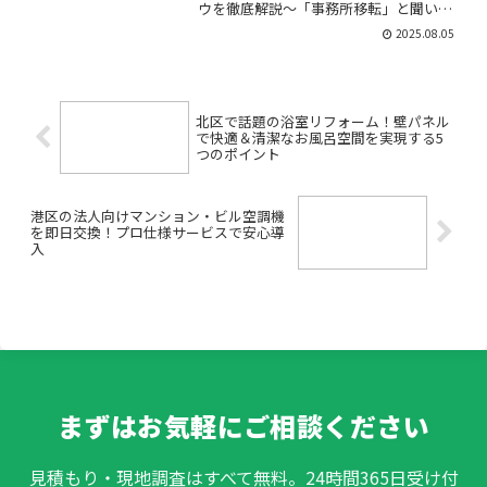
ウを徹底解説～「事務所移転」と聞い
て、何から始めればいいのか、どんな作
2025.08.05
業が必要なのか、不安や疑問を抱えてい
ませんか？引越し費用やレイアウト、荷
物の梱包、電気や通信イン...
北区で話題の浴室リフォーム！壁パネル
で快適＆清潔なお風呂空間を実現する5
つのポイント
港区の法人向けマンション・ビル空調機
を即日交換！プロ仕様サービスで安心導
入
まずはお気軽にご相談ください
見積もり・現地調査はすべて無料。24時間365日受け付