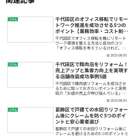
千代田区のオフィス移転でリモー
コラム
トワーク推進を成功させる5つの
ポイント【業務効率・コスト削減
事例つき】
千代田区でオフィス移転を機にリモート
ワーク環境を整える方法と成功のコツ
「オフィス移転を考えているけれど、リ
モートワークやハイブリッド勤務の導入
2025.08.05
がうまくいくか不安」「どんな環境を整
えれば生産性やワークライフバランスを
千代田区で精肉店をリフォーム！
コラム
向上できるの？」千代田区で...
売上アップと集客力向上を実現す
る店舗改装成功事例5選
千代田区で精肉店リフォームを成功させ
るために知っておきたいポイントと実例
紹介「お店の売上が伸び悩んでいる」
「もっとお客様に選ばれる肉屋にした
2025.08.05
い」「でも、どこから手をつけていいか
分からない…」千代田区で精肉店を営む
葛飾区で戸建ての水回りリフォー
コラム
方の中には、そんな悩みを抱え...
ム後にクレームを防ぐ5つのポイ
ントと安心業者選び
葛飾区で戸建ての水回りリフォーム後に
クレームを避けるための5つのポイントと