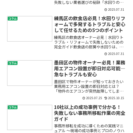
失敗しない業者選びの秘訣「水回りのリ
フォームをしたいけれど、トラブルやク
2025.07.31
レームが心配…」「過去に失敗した話を
聞いて不安になっている」葛飾区で戸建
練馬区の飲食店必見！水回りリフ
コラム
て住宅にお住まいの方の...
ォームで多発するトラブルと安心
して任せるための5つのポイント
練馬区の飲食店オーナー必見｜水回りト
ラブル・リフォームで失敗しないための
完全ガイド飲食店の厨房や水回りは、
日々の営業に直結する大切な場所です。
2025.07.31
しかし「シンクが詰まりやすい」「厨房
配管から漏水して困った」「急な水道ト
墨田区の物件オーナー必見！業務
コラム
ラブルで営業が止まってしま...
用エアコン設置が即日対応可能―
急なトラブルも安心
墨田区で物件オーナーが知っておきたい
業務用エアコン設置の即日対応とは？
「物件のエアコンが突然故障してしまっ
た」「入居者から急なクレームが入った
2025.07.25
2025.10.15
が、すぐに対応できる業者が見つからな
い」――そんな状況に頭を悩ませていません
10社以上の成功事例で分かる！
コラム
か？特に墨田区でマンシ...
失敗しない事務所移転作業の完全
ガイド
事務所移転を成功に導くための実践マニ
ュアル ～現場の成功事例とプロのノウハ