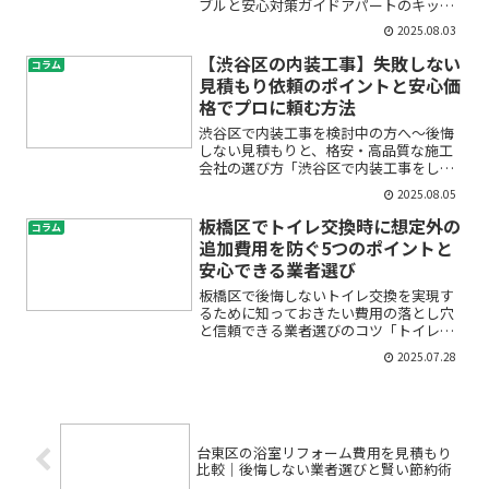
ブルと安心対策ガイドアパートのキッチ
ン工事を検討している中野区のオーナー
2025.08.03
様や入居者様の中には、「どんなトラブ
ルが起きるんだろう」「工事後に後悔し
【渋谷区の内装工事】失敗しない
コラム
たくない」「信頼できる業...
見積もり依頼のポイントと安心価
格でプロに頼む方法
渋谷区で内装工事を検討中の方へ～後悔
しない見積もりと、格安・高品質な施工
会社の選び方「渋谷区で内装工事をした
いけど、どこに依頼すればいいかわから
2025.08.05
ない」「見積もりの内容が不透明で不
安」「予算内で高品質な仕上がりにした
板橋区でトイレ交換時に想定外の
コラム
い」――こんなお悩みをお持...
追加費用を防ぐ5つのポイントと
安心できる業者選び
板橋区で後悔しないトイレ交換を実現す
るために知っておきたい費用の落とし穴
と信頼できる業者選びのコツ「トイレが
古くて水漏れが心配」「リフォーム費用
2025.07.28
が思ったより高くならないか不安」──
板橋区でトイレ交換を検討する方の多く
が、こうした悩みを抱えて...
台東区の浴室リフォーム費用を見積もり
比較｜後悔しない業者選びと賢い節約術