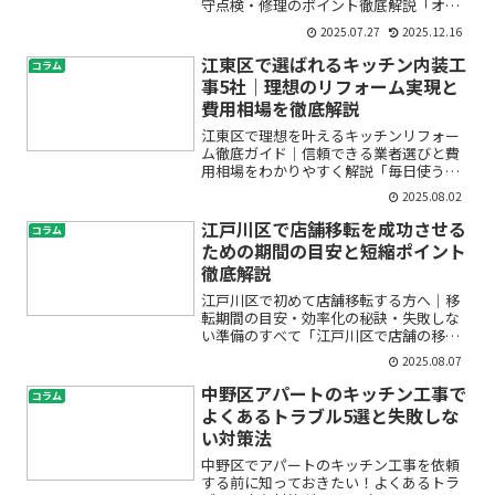
守点検・修理のポイント徹底解説「オフ
ィスの空調機が突然壊れてしまった」
2025.07.27
2025.12.16
「会社の空調をもっと快適にしたいけ
ど、どんな機種や業者を選べばいい
江東区で選ばれるキッチン内装工
コラム
の？」「賃貸オフィスの大家として...
事5社｜理想のリフォーム実現と
費用相場を徹底解説
江東区で理想を叶えるキッチンリフォー
ム徹底ガイド｜信頼できる業者選びと費
用相場をわかりやすく解説「毎日使うキ
ッチンをもっと快適にしたい」「リフォ
2025.08.02
ームしたいけど、どんな工事会社に頼め
ばいいの？」「費用がどれくらいかかる
江戸川区で店舗移転を成功させる
コラム
のか不安…」そんなお悩み...
ための期間の目安と短縮ポイント
徹底解説
江戸川区で初めて店舗移転する方へ｜移
転期間の目安・効率化の秘訣・失敗しな
い準備のすべて「江戸川区で店舗の移転
を考えているけれど、どのくらいの期間
2025.08.07
がかかるの？」「準備に何をすれば良い
かわからなくて不安…」そんなお悩みを
中野区アパートのキッチン工事で
コラム
お持ちではありませんか。...
よくあるトラブル5選と失敗しな
い対策法
中野区でアパートのキッチン工事を依頼
する前に知っておきたい！よくあるトラ