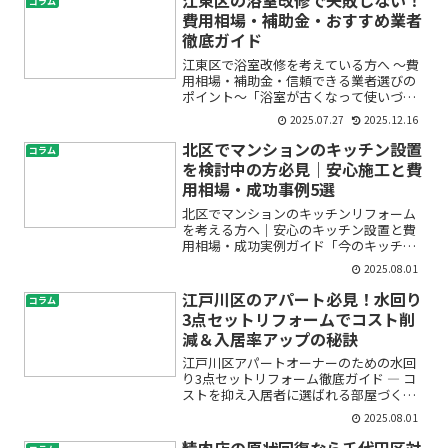
江東区の浴室改修で失敗しない！
コラム
費用相場・補助金・おすすめ業者
徹底ガイド
江東区で浴室改修を考えている方へ ～費
用相場・補助金・信頼できる業者選びの
ポイント～「浴室が古くなって使いづら
い」「カビや汚れが気になる」「毎日の
2025.07.27
2025.12.16
お風呂時間をもっと快適にしたい」――
そんな悩みをお持ちではありませんか？
北区でマンションのキッチン設置
コラム
江東区で浴室改修リフォ...
を検討中の方必見｜安心施工と費
用相場・成功事例5選
北区でマンションのキッチンリフォーム
を考える方へ｜安心のキッチン設置と費
用相場・成功実例ガイド「今のキッチン
が使いづらい」「もっと快適な空間にし
2025.08.01
たい」「北区で信頼できる業者を探した
い」ーーそんな想いから、マンションの
江戸川区のアパート必見！水回り
コラム
キッチン設置やリフォーム...
3点セットリフォームでコスト削
減＆入居率アップの秘訣
江戸川区アパートオーナーのための水回
り3点セットリフォーム徹底ガイド ― コ
ストを抑え入居者に選ばれる部屋づくり
のコツアパート経営をされている方や、
2025.08.01
これからリフォームを検討しているオー
ナーの方へ。「水回りの老朽化が目立っ
精肉店の原状回復なら千代田区対