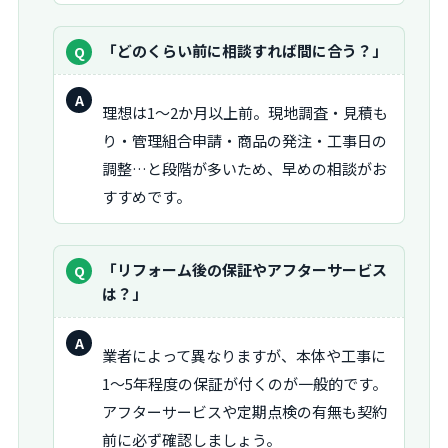
質
「どのくらい前に相談すれば間に合う？」
問：
回
理想は1～2か月以上前。現地調査・見積も
答：
り・管理組合申請・商品の発注・工事日の
調整…と段階が多いため、早めの相談がお
すすめです。
質
「リフォーム後の保証やアフターサービス
問：
は？」
回
業者によって異なりますが、本体や工事に
答：
1～5年程度の保証が付くのが一般的です。
アフターサービスや定期点検の有無も契約
前に必ず確認しましょう。