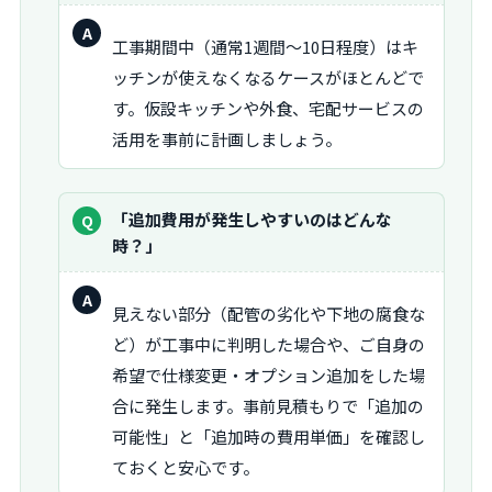
回
工事期間中（通常1週間～10日程度）はキ
答：
ッチンが使えなくなるケースがほとんどで
す。仮設キッチンや外食、宅配サービスの
活用を事前に計画しましょう。
質
「追加費用が発生しやすいのはどんな
問：
時？」
回
見えない部分（配管の劣化や下地の腐食な
答：
ど）が工事中に判明した場合や、ご自身の
希望で仕様変更・オプション追加をした場
合に発生します。事前見積もりで「追加の
可能性」と「追加時の費用単価」を確認し
ておくと安心です。