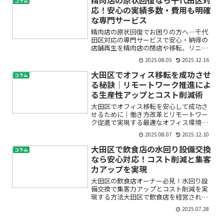
コラム
てきて、このままでは...
応！安心の実績多数・費用も明確
な専門サービス
精肉店の原状回復でお困りの方へ―千代
田区対応の専門サービスで安心・納得の
店舗再生を精肉店の閉店や移転、リニュ
ーアル時に欠かせない「原状回復」。
2025.08.05
2025.12.16
「どこまで手を加えればいいの？」「設
備や配管はどう処理するの？」「見積も
大田区でオフィス移転を成功させ
コラム
りが不安…」初めての原状回...
る秘訣｜リモートワーク推進によ
る生産性アップとコスト削減術
大田区でオフィス移転を安心して成功さ
せるために｜働き方改革とリモートワー
ク促進で実現する最適なオフィス環境づ
くりオフィス移転は、多くの企業にとっ
2025.08.07
2025.12.10
て大きな決断です。特に大田区のような
利便性の高いエリアへ移転を検討されて
大田区で飲食店の水回り設備交換
コラム
いる方は、「費用の心配」...
なら安心対応！コスト削減と集客
力アップを実現
大田区の飲食店オーナー必見！水回り設
備交換で集客力アップとコスト削減を実
現する方法大田区で飲食店を経営されて
いる方、水回りの設備交換やリフォーム
2025.07.28
について「どこに相談すればいい？」
「費用や工期は？」「営業への影響