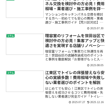
貸住宅にお住まいの方は、...
ネル交換を検討中の方必見！費用
相場・業者選び・施工事例を詳し
く解説
マンションのキッチンパネル交換を検討
する方へ―初めてでも安心の費用・業者
選び・施工事例ガイド【荒川区対応】
「キッチンの壁が汚れてきた」「掃除が
2025.07.30
大変」「そろそろリフォームしたいけど
費用や業者選びが不安」――そんな悩みをお
理容室のリフォームを世田谷区で
コラム
持ちではありませんか？...
検討中の方必見！集客アップと快
適さを実現する店舗リノベーショ
ン事例5選
理容室リフォームで集客力と快適性を両
立！世田谷区の店舗改装成功のポイント
と事例を徹底解説「お客様がもっと入り
やすい理容室にしたい」「そろそろ店舗
2025.08.05
の内装が古く感じる」「バリアフリーも
考えたいけど、何から始めて良いか分か
江東区でトイレの床張替えなら安
コラム
らない…」――理容室のリ...
心の実績多数！費用相場や失敗し
ない業者選びのポイントを解説
はじめてでも安心！江東区でトイレの床
張替えを成功させるコツと費用相場・失
敗しない業者選び完全ガイド「トイレの
床が古くなってきた」「床のシミや汚れ
2025.07.27
2025.12.16
が気になる」「リフォームしたいけど費
用や業者選びが不安」――そんなお悩みをお