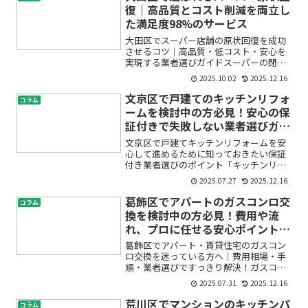
復｜高品質とコスト削減を両立し
た満足度98%のサービス
大田区でスーパー店舗の原状回復を成功
させるコツ｜高品質・低コスト・安心を
実現する業者選びガイドスーパーの閉店
や移転、テナント退去を控え、「原状回
2025.10.02
2025.12.16
復って何をすればいいの？」「費用はど
れくらいかかる？」「信頼できる業者が
文京区で戸建てのキッチンリフォ
コラム
見つからない…」と、不安...
ームを検討中の方必見！安心の保
証付きで失敗しない業者選びガイ
ド
文京区で戸建てキッチンリフォームを安
心して進めるために知っておきたい保証
付き業者選びのポイント「キッチンリフ
ォームをしたいけれど、どこに頼めば本
2025.07.27
2025.12.16
当に安心なの？」「戸建てのリフォーム
って失敗しないために何が必要？」そん
葛飾区でアパートのガスコンロ交
コラム
な悩みをお持ちの文京区の...
換を検討中の方必見！費用や流
れ、プロに任せる安心ポイントを
徹底解説
葛飾区でアパート・賃貸住宅のガスコン
ロ交換を迷っている方へ｜費用相場・手
順・業者選びですっきり解決！ガスコン
ロの調子が悪かったり、古くなってきて
2025.07.31
2025.12.16
「そろそろ交換したい」とお考えではあ
りませんか？特に葛飾区でアパートや賃
荒川区でマンションのキッチンパ
コラム