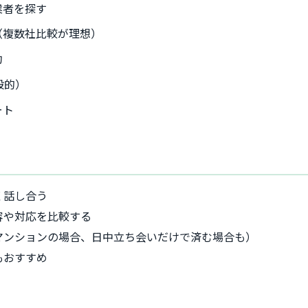
業者を探す
（複数社比較が理想）
約
般的）
ート
く話し合う
容や対応を比較する
マンションの場合、日中立ち会いだけで済む場合も）
もおすすめ