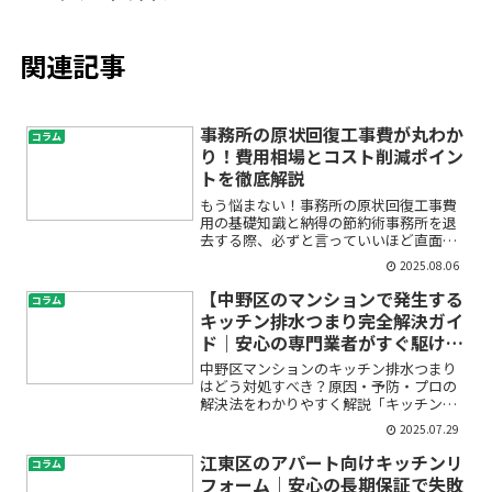
関連記事
事務所の原状回復工事費が丸わか
コラム
り！費用相場とコスト削減ポイン
トを徹底解説
もう悩まない！事務所の原状回復工事費
用の基礎知識と納得の節約術事務所を退
去する際、必ずと言っていいほど直面す
る「原状回復工事費」。「いくらかかる
2025.08.06
の？」「見積りの内容は妥当？」「節約
できる方法は？」など、不安や疑問を持
【中野区のマンションで発生する
コラム
つ方は多いはずです。この...
キッチン排水つまり完全解決ガイ
ド｜安心の専門業者がすぐ駆けつ
け！】
中野区マンションのキッチン排水つまり
はどう対処すべき？原因・予防・プロの
解決法をわかりやすく解説「キッチンの
排水口から水が流れにくい…」「急に悪
2025.07.29
臭がしてきた」「何度掃除しても、また
詰まりそうで不安」――そんなお悩みはあり
江東区のアパート向けキッチンリ
コラム
ませんか？中野区のマ...
フォーム｜安心の長期保証で失敗