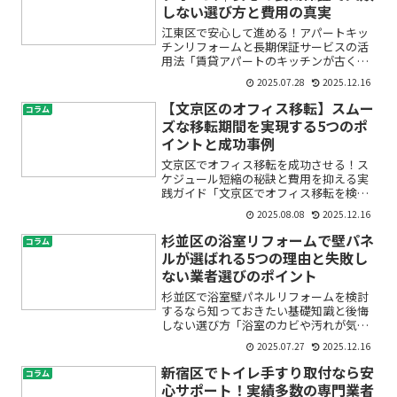
しない選び方と費用の真実
江東区で安心して進める！アパートキッ
チンリフォームと長期保証サービスの活
用法「賃貸アパートのキッチンが古くて
使いにくい」「リフォームしたいけど、
2025.07.28
2025.12.16
費用や保証が心配」「初めてで何から始
めたらいいの？」江東区でアパートキッ
【文京区のオフィス移転】スムー
コラム
チンリフォームを検討され...
ズな移転期間を実現する5つのポ
イントと成功事例
文京区でオフィス移転を成功させる！ス
ケジュール短縮の秘訣と費用を抑える実
践ガイド「文京区でオフィス移転を検討
しているけれど、何から始めたらいいか
2025.08.08
2025.12.16
分からない」「移転スケジュールがタイ
トで、できれば期間を短縮したい」「移
杉並区の浴室リフォームで壁パネ
コラム
転費用もできるだけ抑えた...
ルが選ばれる5つの理由と失敗し
ない業者選びのポイント
杉並区で浴室壁パネルリフォームを検討
するなら知っておきたい基礎知識と後悔
しない選び方「浴室のカビや汚れが気に
なる」「リフォームでお風呂を快適にし
2025.07.27
2025.12.16
たいけど、どんな壁パネルを選べばいい
の？」「費用やメンテナンス、業者選び
新宿区でトイレ手すり取付なら安
コラム
で失敗したくない…」こん...
心サポート！実績多数の専門業者