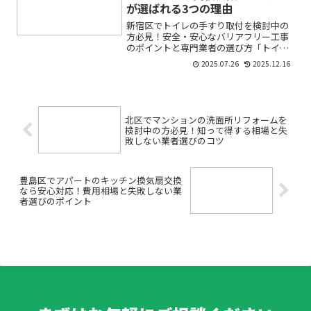
が選ばれる3つの理由
新宿区でトイレの手すり取付を検討中の
方必見！安全・安心なバリアフリー工事
のポイントと専門業者の選び方「トイレ
に手すりを付けたいけれど、どこに相談
2025.07.26
2025.12.16
すればいいの？」「費用や工事の流れが
わからなくて不安…」そんなお悩みをお
持ちではありませんか？高...
北区でマンションの洗面所リフォームを
検討中の方必見！知って得する相場と失
敗しない業者選びのコツ
豊島区でアパートのキッチン換気扇交換
なら安心対応！費用相場と失敗しない業
者選びのポイント