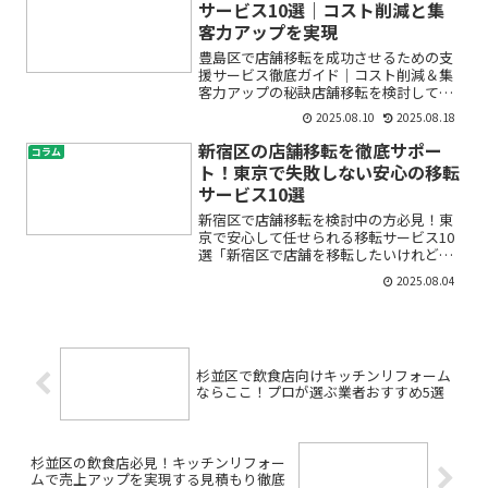
サービス10選｜コスト削減と集
客力アップを実現
豊島区で店舗移転を成功させるための支
援サービス徹底ガイド｜コスト削減＆集
客力アップの秘訣店舗移転を検討してい
る豊島区の事業者さまへ。「本当に今の
2025.08.10
2025.08.18
タイミングで移転して大丈夫？」「どこ
に相談すれば失敗しない？」「移転費用
新宿区の店舗移転を徹底サポー
コラム
や手続き、補助金活用まで...
ト！東京で失敗しない安心の移転
サービス10選
新宿区で店舗移転を検討中の方必見！東
京で安心して任せられる移転サービス10
選「新宿区で店舗を移転したいけれど、
何から手を付けてよいかわからない」
2025.08.04
「東京の移転業者は多すぎて、どこを選
んだらいいの？」——こんなお悩みを抱
えていませんか？店舗移転...
杉並区で飲食店向けキッチンリフォーム
ならここ！プロが選ぶ業者おすすめ5選
杉並区の飲食店必見！キッチンリフォー
ムで売上アップを実現する見積もり徹底