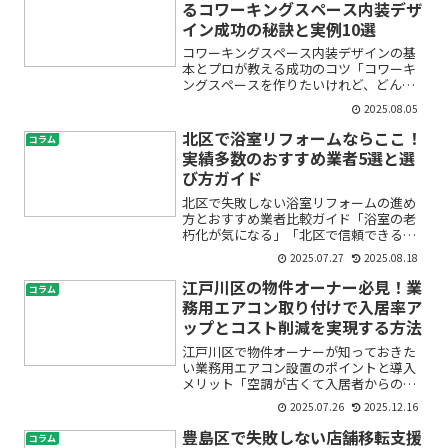
るコワーキングスペース内装デザ
イン成功の秘訣と実例10選
コワーキングスペース内装デザインの基
本とプロが教える成功のコツ「コワーキ
ングスペースを作りたいけれど、どんな
内装やデザインが良いのかわからない」
2025.08.05
「初心者でも失敗しないポイントが知り
たい」と感じていませんか？実は、コワ
北区で浴室リフォームならここ！
コラム
ーキングスペースの内装は...
実績多数のおすすめ業者5選と選
び方ガイド
北区で失敗しない浴室リフォームの進め
方とおすすめ業者比較ガイド「浴室の老
朽化が気になる」「北区で信頼できるリ
フォーム業者が見つからない」「費用の
2025.07.27
2025.08.18
相場やデザインの選び方が分からず不
安」――。そんな悩みをお持ちではありませ
江戸川区の物件オーナー必見！業
コラム
んか？本記事では、浴室...
務用エアコン取り付けで入居率ア
ップとコスト削減を実現する方法
江戸川区で物件オーナーが知っておきた
い業務用エアコン設置のポイントと導入
メリット「空調が古くて入居者からの苦
情が絶えない」「電気代が高騰し、この
2025.07.26
2025.12.16
ままでは収益が圧迫されそう」「業務用
エアコンの設置やメンテナンス方法がよ
豊島区で失敗しない店舗移転支援
コラム
く分からない」――江戸川...