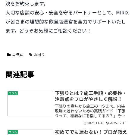
決をお約束します。
大切な店舗の安心・安全を守るパートナーとして、MIRIX
が皆さまの理想的な飲食店運営を全力でサポートいたし
ます。どうぞお気軽にご相談ください！
コラム
水回り
関連記事
下張りとは？施工手順・必要性・
コラム
注意点をプロがやさしく解説！
下張りの意味から施工のコツまで。内装
現場で迷わないための実践ガイド「下張
りって、結局なにを指してるの？」そん
な疑問を持って検索されたのではないで
2025.11.30
2025.12.17
しょうか。現場では当たり前のように飛
び交う言葉ですが、初めてだとイメージ
初めてでも迷わない！プロが教え
コラム
しづらいですよね。この記...