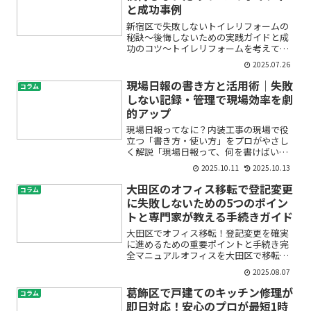
と成功事例
新宿区で失敗しないトイレリフォームの
秘訣〜後悔しないための実践ガイドと成
功のコツ〜トイレリフォームを考えてい
るけれど、「本当に満足できる仕上がり
2025.07.26
になるのだろうか」「思いがけない失敗
や後悔をしたくない」と、不安や疑問を
現場日報の書き方と活用術｜失敗
コラム
抱えていませんか？特に新...
しない記録・管理で現場効率を劇
的アップ
現場日報ってなに？内装工事の現場で役
立つ「書き方・使い方」をプロがやさし
く解説「現場日報って、何を書けばいい
の？」「どこまで詳しく書くのが正
2025.10.11
2025.10.13
解？」——初めて内装工事の現場に入る
と、そんな疑問が浮かびますよね。現場
大田区のオフィス移転で登記変更
コラム
日報は、ただの作業メモではな...
に失敗しないための5つのポイン
トと専門家が教える手続きガイド
大田区でオフィス移転！登記変更を確実
に進めるための重要ポイントと手続き完
全マニュアルオフィスを大田区で移転す
ることになり、「登記変更の手続きが必
2025.08.07
要だけど、何から始めればいいのか不
安…」「手続きに失敗してトラブルにな
葛飾区で戸建てのキッチン修理が
コラム
るのが心配」と感じていませ...
即日対応！安心のプロが最短1時