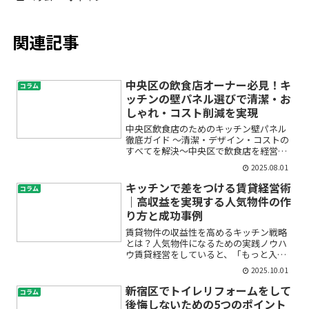
関連記事
中央区の飲食店オーナー必見！キ
コラム
ッチンの壁パネル選びで清潔・お
しゃれ・コスト削減を実現
中央区飲食店のためのキッチン壁パネル
徹底ガイド 〜清潔・デザイン・コストの
すべてを解決〜中央区で飲食店を経営し
ているオーナーの皆さま、キッチンの壁
2025.08.01
パネル選びに悩んでいませんか？「どん
な素材が清潔を保てるのか」「コストを
キッチンで差をつける賃貸経営術
コラム
抑えつつ内装をおしゃれ...
｜高収益を実現する人気物件の作
り方と成功事例
賃貸物件の収益性を高めるキッチン戦略
とは？人気物件になるための実践ノウハ
ウ賃貸経営をしていると、「もっと入居
者に選ばれる物件にしたい」「収益を上
2025.10.01
げたいけど、何から始めればいいかわか
らない」と悩む方が多いのではないでし
新宿区でトイレリフォームをして
コラム
ょうか。特に最近では、賃...
後悔しないための5つのポイント