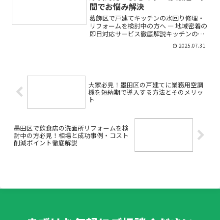
間でお悩み解決
葛飾区で戸建てキッチンの水回り修理・
リフォームを検討中の方へ ― 地域密着の
即日対応サービス徹底解説キッチンのト
ラブルやリフォームを検討している時、
2025.07.31
「どこに相談すればいいの？」「急な水
漏れやガスコンロの不具合、すぐに対応
してくれる会社がある...
大家必見！墨田区の戸建てに業務用空調
機を短納期で導入する方法とそのメリッ
ト
墨田区で飲食店の洗面所リフォームを検
討中の方必見！相場と成功事例・コスト
削減ポイント徹底解説