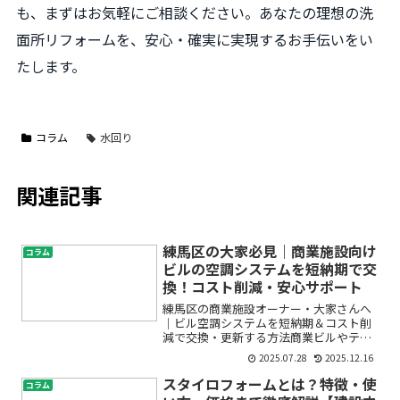
も、まずはお気軽にご相談ください。あなたの理想の洗
面所リフォームを、安心・確実に実現するお手伝いをい
たします。
コラム
水回り
関連記事
練馬区の大家必見｜商業施設向け
コラム
ビルの空調システムを短納期で交
換！コスト削減・安心サポート
練馬区の商業施設オーナー・大家さんへ
｜ビル空調システムを短納期＆コスト削
減で交換・更新する方法商業ビルやテナ
ントビルを管理・所有されている練馬区
2025.07.28
2025.12.16
の大家さん、空調システムの老朽化やト
ラブルでお困りではありませんか？「そ
スタイロフォームとは？特徴・使
コラム
ろそろ空調が古くて故障し...