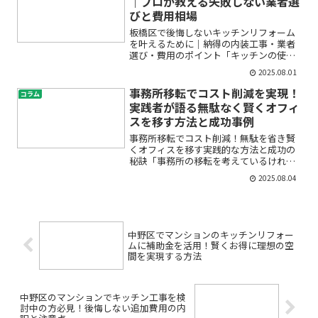
｜プロが教える失敗しない業者選
びと費用相場
板橋区で後悔しないキッチンリフォーム
を叶えるために｜納得の内装工事・業者
選び・費用のポイント「キッチンの使い
勝手を良くしたい」「古くなった設備を
2025.08.01
一新したい」「せっかくリフォームする
なら、おしゃれで快適な空間にしたい」――
事務所移転でコスト削減を実現！
コラム
そんな思いから、キッ...
実践者が語る無駄なく賢くオフィ
スを移す方法と成功事例
事務所移転でコスト削減！無駄を省き賢
くオフィスを移す実践的な方法と成功の
秘訣「事務所の移転を考えているけれ
ど、コストが膨らまないか不安」「どこ
2025.08.04
にコスト削減の余地があるのかわからな
い」「移転の段取りや交渉のポイントが
知りたい」――そんな悩みを...
中野区でマンションのキッチンリフォー
ムに補助金を活用！賢くお得に理想の空
間を実現する方法
中野区のマンションでキッチン工事を検
討中の方必見！後悔しない追加費用の内