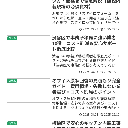
い方・価格まで徹底解説【建設内
装現場の必須資材】
現場でよく聞く「スタイロフォーム」を
ゼロから理解：意味・用途・選び方・注
意点まで「スタイロって何？」「発泡ス
チロールとどう違うの？」——初めて現
2025.09.27
2025.12.17
場に入ると、そんな素朴な疑問が次々と
湧いてきますよね。本記事では、建設内
渋谷区で事務所移転に強い業者
コラム
装現場で日常的に使われる...
10選｜コスト削減＆安心サポー
ト徹底比較
渋谷区の事務所移転業者を徹底比較！コ
ストと安心を両立させる選び方ガイド
「渋谷区で事務所移転を考えているけれ
ど、どの移転業者に頼めばいいのかわか
2025.08.05
2025.12.10
らない」「できるだけ費用は抑えたいけ
ど、安心して任せられる業者が良い」――そ
オフィス原状回復の見積もり完全
コラム
んな悩みをお持ちではあ...
ガイド｜費用相場・失敗しない業
者選び・コスト削減のポイント
オフィス原状回復の見積もり徹底解説｜
費用相場・安心できる業者選び・コスト
を抑えるコツオフィスの移転や退去時、
「原状回復が必要と言われたけど、何を
2025.08.04
2025.12.10
すればいいの？」「見積もり額が妥当な
のか分からず不安…」「業者選びで失敗
板橋区で安心のキッチン内装工事
コラム
したくない」など、さまざ...