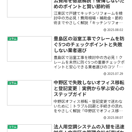
ム費用を徹底解説！後悔しないた
めのポイントと賢い節約術
江東区で戸建てキッチンリフォームを検
討中の方必見！費用相場・補助金・節約
術までやさしく解説「キッチンリフォー
ムがしたいけど、いったい費用はいくら
2025.08.02
かかるんだろう？」「見積もりの見方が
わからなくて不安…」「江東区で使える
豊島区の浴室工事でクレームを防
コラム
補助金はあるの？」——そ...
ぐ5つのチェックポイントと失敗
しない業者選び
豊島区で浴室工事を検討中の方必見！ク
レームを未然に防ぐ5つの重要チェックポ
イントと安心できる業者選びのコツ「浴
室のリフォームや修理を考えているけ
2025.07.29
ど、トラブルやクレームが心配…」「ど
んな業者を選べば安心できるの？」――
中野区で失敗しないオフィス移転
コラム
そんな不安や疑問をお持ち...
と登記変更｜実例から学ぶ安心の
ステップガイド
中野区オフィス移転・登記変更で迷わな
いために｜トラブル回避と手続きの流れ
をやさしく解説「中野区でオフィス移転
を考えているけど、何から始めればいい
2025.08.07
の？」「登記変更の手続きが複雑そうで
不安」「実際に移転した企業はどんな流
法人用空調システムの入替を迅速
コラム
れだったの？」——そんな...