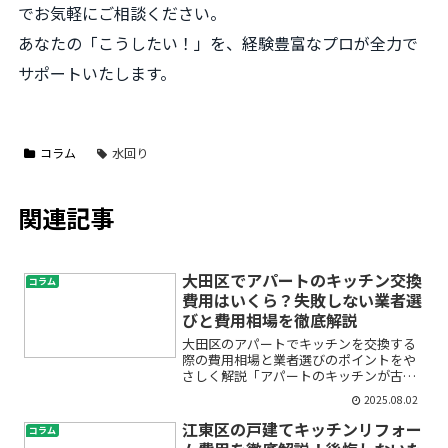
でお気軽にご相談ください。
あなたの「こうしたい！」を、経験豊富なプロが全力で
サポートいたします。
コラム
水回り
関連記事
大田区でアパートのキッチン交換
コラム
費用はいくら？失敗しない業者選
びと費用相場を徹底解説
大田区のアパートでキッチンを交換する
際の費用相場と業者選びのポイントをや
さしく解説「アパートのキッチンが古く
て使いづらい」「リフォームを考えてい
2025.08.02
るけど、費用や業者選びがわからなくて
不安」――そんな悩みを抱えていません
江東区の戸建てキッチンリフォー
コラム
か？特に大田区でアパート...