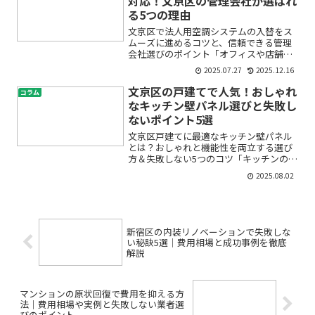
対応！文京区の管理会社が選ばれ
る5つの理由
文京区で法人用空調システムの入替をス
ムーズに進めるコツと、信頼できる管理
会社選びのポイント「オフィスや店舗の
空調が古くなってきたけど、どこに頼め
2025.07.27
2025.12.16
ば安心？」「急な故障やトラブルでも、
すぐに対応できる業者ってあるの？」と
文京区の戸建てで人気！おしゃれ
コラム
お悩みではありませんか。...
なキッチン壁パネル選びと失敗し
ないポイント5選
文京区戸建てに最適なキッチン壁パネル
とは？おしゃれと機能性を両立する選び
方＆失敗しない5つのコツ「キッチンの壁
が古びて汚れやすくなってきた」「今の
2025.08.02
デザインに飽きてしまった」「おしゃれ
にしたいけど、どんな壁パネルがいい
の？」と、キッチンリフォ...
新宿区の内装リノベーションで失敗しな
い秘訣5選｜費用相場と成功事例を徹底
解説
マンションの原状回復で費用を抑える方
法｜費用相場や実例と失敗しない業者選
びのポイント