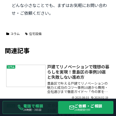
どんな小さなことでも、まずはお気軽にお問い合わ
せ・ご依頼ください。
コラム
住宅設備
関連記事
戸建てリノベーションで理想の暮
コラム
らしを実現！豊島区の事例10選
と失敗しない進め方
豊島区で叶える戸建てリノベーションの
魅力と成功のコツ～事例10選から費用・
会社選びまで徹底ガイド～「今の家をも
っと快適にしたい」「中古戸建てを購入
2025.08.03
2026.02.19
して、自分たちらしい空間に変えたい」――
豊島区で戸建てリノベーションを検討中
文京区でおすすめのオフィス家具
電話で相談
ご依頼・ご相談
コラム
の方は、こうした期...
10選｜選び方とレイアウトのコ
24時間・365日
24時間受付中
ツ・導入事例も紹介