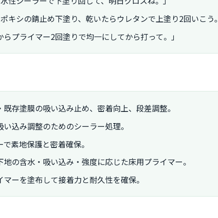
あ水性シーラーで下塗り回して、明日クロスね。」
エポキシの錆止め下塗り、乾いたらウレタンで上塗り2回いこう
からプライマー2回塗りで均一にしてから打って。」
・既存塗膜の吸い込み止め、密着向上、段差調整。
吸い込み調整のためのシーラー処理。
ーで素地保護と密着確保。
下地の含水・吸い込み・強度に応じた床用プライマー。
イマーを塗布して接着力と耐久性を確保。