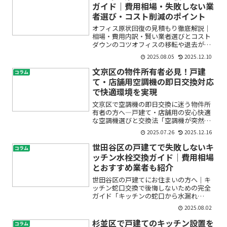
ませんか？賃貸物件やアパ...
ガイド｜費用相場・失敗しない業
者選び・コスト削減のポイント
オフィス原状回復の見積もり徹底解説｜
相場・費用内訳・賢い業者選びとコスト
ダウンのコツオフィスの移転や退去が決
まったとき、多くの方が「原状回復」の
2025.08.05
2025.12.10
見積もりや費用のことを考えて不安にな
った経験があるのではないでしょうか。
文京区の物件所有者必見！戸建
コラム
「どれくらい費用がかかる...
て・店舗用空調機の即日交換対応
で快適環境を実現
文京区で空調機の即日交換に迷う物件所
有者の方へ―戸建て・店舗用の安心快適
な空調機選びと交換法「空調機が突然壊
れてしまったけれど、どこに依頼すれば
2025.07.26
2025.12.16
いいの？」「即日で対応してもらえる業
者はあるの？」文京区で物件を所有して
世田谷区の戸建てで失敗しないキ
コラム
いると、戸建て・店舗用の...
ッチン水栓交換ガイド｜費用相場
とおすすめ業者も紹介
世田谷区の戸建てにお住まいの方へ｜キ
ッチン蛇口交換で後悔しないための完全
ガイド「キッチンの蛇口から水漏れ
が…」「使い勝手のよい水栓に交換した
2025.08.02
い」「配管工事や費用がどれくらいかか
るの？」——世田谷区の戸建てにお住ま
杉並区で戸建てのキッチン設置を
コラム