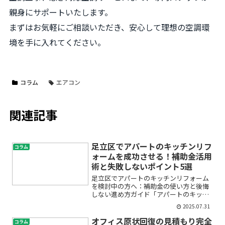
親身にサポートいたします。
まずはお気軽にご相談いただき、安心して理想の空調環
境を手に入れてください。
コラム
エアコン
関連記事
足立区でアパートのキッチンリフ
コラム
ォームを成功させる！補助金活用
術と失敗しないポイント5選
足立区でアパートのキッチンリフォーム
を検討中の方へ：補助金の使い方と後悔
しない進め方ガイド「アパートのキッチ
ンが古くて使いづらい」「賃貸住宅でも
2025.07.31
リフォームできるの？」「費用が高そう
で不安…」そんな悩みをお持ちではあり
オフィス原状回復の見積もり完全
コラム