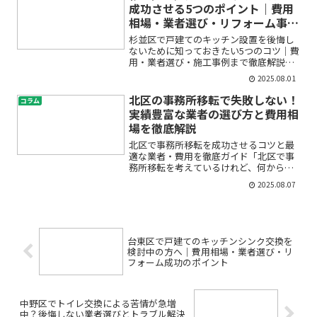
いで、キッチン水栓交換を考え...
成功させる5つのポイント｜費用
相場・業者選び・リフォーム事例
も紹介
杉並区で戸建てのキッチン設置を後悔し
ないために知っておきたい5つのコツ｜費
用・業者選び・施工事例まで徹底解説
「杉並区の自宅で理想のキッチンを実現
2025.08.01
したいけど、どこから手を付ければいい
の？」「費用や業者選びが心配…」「戸
北区の事務所移転で失敗しない！
コラム
建てキッチンリフォームっ...
実績豊富な業者の選び方と費用相
場を徹底解説
北区で事務所移転を成功させるコツと最
適な業者・費用を徹底ガイド「北区で事
務所移転を考えているけれど、何から始
めたらいいのかわからない」「どの業者
2025.08.07
を選べば安心できる？」「費用はどのく
らいかかるの？」——このような悩みや
疑問をお持ちではありませ...
台東区で戸建てのキッチンシンク交換を
検討中の方へ｜費用相場・業者選び・リ
フォーム成功のポイント
中野区でトイレ交換による苦情が急増
中？後悔しない業者選びとトラブル解決