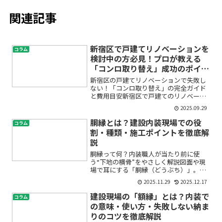
関連記事
新宿区で戸建てリノベーションを
コラム
検討中の方必見！プロが教える
「コンロ取り替え」成功のポイン
トと費用相場
新宿区の戸建てリノベーションで失敗し
ない！「コンロ取り替え」の完全ガイド
と費用目安新宿区で戸建てのリノベーシ
ョンを考えていると、「キッチンのコン
2025.09.29
ロを交換したいけど、どんな種類がある
の？」「費用はどれくらい？」「自分で
胴縁とは？建設内装現場での役
コラム
できる？それとも業者に頼...
割・種類・施工ポイントを徹底解
説
胴縁って何？内装職人が当たり前に使
う“下地の横骨”をやさしく解説図面や現
場で耳にする「胴縁（どうぶち）」。な
んとなく「下地の部材かな？」と思いつ
2025.11.29
2025.12.17
つ、どこにどう使うのか、木と金属の違
いは？ピッチは？と疑問が尽きない方も
建設現場の「額縁」とは？内装で
コラム
多いはずです。本記事では...
の意味・使い方・失敗しない納ま
りのコツを徹底解説