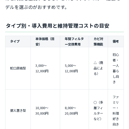
デルを選ぶのがおすすめです。
タイプ別・導入費用と維持管理コストの目安
本体価格（目
年間フィルタ
カビ対
タイプ
備考
安）
ー交換費用
策機能
初心
者・
△（商
3,000～
5,000～
一人
蛇口直結型
品によ
12,000円
12,000円
暮ら
る）
し向
き
ファ
○（多
ミリ
10,000～
8,000～
層フィ
ー・
据え置き型
30,000円
20,000円
ルター
料理
など）
好き
向き