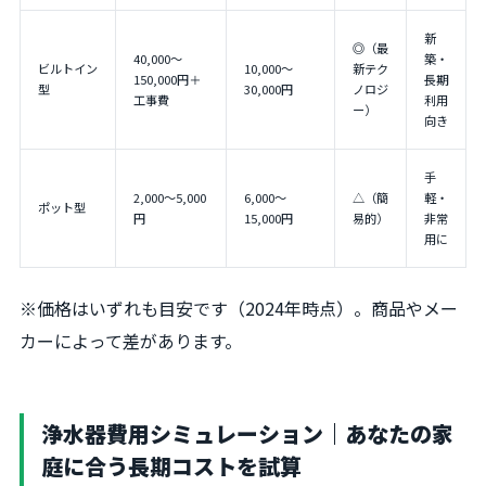
新
◎（最
40,000～
築・
ビルトイン
10,000～
新テク
150,000円＋
長期
型
30,000円
ノロジ
工事費
利用
ー）
向き
手
2,000～5,000
6,000～
△（簡
軽・
ポット型
円
15,000円
易的）
非常
用に
※価格はいずれも目安です（2024年時点）。商品やメー
カーによって差があります。
浄水器費用シミュレーション｜あなたの家
庭に合う長期コストを試算