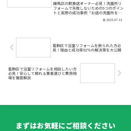
練馬区の飲食店オーナー必見！洗面所リ
フォームで失敗しないための5つのポイン
トと実際の成功事例「お店の洗面所をリ
フォームしたいけど、どこから手を付け
2025.07.31
たらいいのか分からない」「以前の改装
で失敗した経験があり、不安…」そんな
お悩みを抱えていません...
葛飾区で浴室リフォームを断られた方必
見！理由と成功率92％の解決策を大公開
葛飾区で浴室リフォームを相談したい方
必見！安心して頼れる業者選びと費用相
場を徹底解説
まずはお気軽にご相談ください