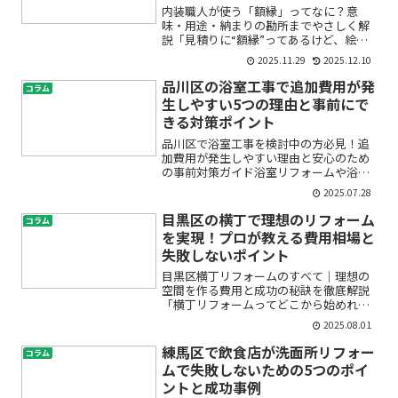
内装職人が使う「額縁」ってなに？意
味・用途・納まりの勘所までやさしく解
説「見積りに“額縁”ってあるけど、絵の
フレームのこと？」「窓やドアの“額縁納
2025.11.29
2025.12.10
まり”ってどう違うの？」――初めて内装工事
に関わると、こんな疑問を持つ方は多い
品川区の浴室工事で追加費用が発
コラム
はず。この記事で...
生しやすい5つの理由と事前にで
きる対策ポイント
品川区で浴室工事を検討中の方必見！追
加費用が発生しやすい理由と安心のため
の事前対策ガイド浴室リフォームや浴室
工事を品川区で考えている方の多くが、
2025.07.28
「見積もり通りに進むだろうか？」「工
事中に追加費用が発生したらどうしよ
目黒区の横丁で理想のリフォーム
コラム
う…」といった不安を抱えて...
を実現！プロが教える費用相場と
失敗しないポイント
目黒区横丁リフォームのすべて｜理想の
空間を作る費用と成功の秘訣を徹底解説
「横丁リフォームってどこから始めれば
いいの？」「費用はどのくらいかかる
2025.08.01
の？」「失敗しないコツが知りたい」――目
黒区で横丁改装や住宅リフォームを考え
練馬区で飲食店が洗面所リフォー
コラム
ている方は、こんな悩み...
ムで失敗しないための5つのポイ
ントと成功事例