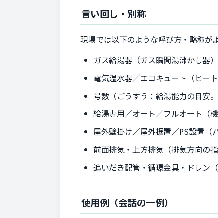
言い回し・別称
現場では以下のような呼び方・略称が
ガス給湯器（ガス瞬間湯沸かし器）
電気温水器／エコキュート（ヒー
号数（ごうすう：給湯能力の目安。1
給湯専用／オート／フルオート（
屋外壁掛け／屋外据置／PS設置（
前面排気・上方排気（排気方向の
追いだき配管・循環金具・ドレン
使用例（会話の一例）