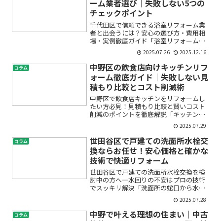
ーム業者選び｜失敗しない5つの
チェックポイント
千代田区で信頼できる浴室リフォーム業
者と出会うには？安心の選び方・費用相
場・実例徹底ガイド「浴室リフォームを
考えているけれど、どの業者に頼んで良
2025.07.26
2025.12.16
いかわからない」「費用や工期、アフタ
ーサービスも不安…」。そんな悩みを抱
中野区の飲食店向けキッチンリフ
コラム
えて千代田区でリフォーム...
ォーム徹底ガイド｜失敗しない見
積もり比較とコスト削減術
中野区で飲食店キッチンをリフォームし
たい方必見！見積もり比較と賢いコスト
削減のポイントを徹底解説「キッチンの
使い勝手を良くしたい」「厨房の老朽化
2025.07.29
が気になる」「でも、キッチンリフォー
ムにはどのくらい費用がかかるの？」
世田谷区で戸建ての洗面所水栓交
コラム
「業者選びや見積もりの比較...
換ならお任せ！安心価格と確かな
技術で快適リフォーム
世田谷区で戸建ての洗面所水栓交換を検
討中の方へ―水回りの不安はプロの技術
でスッキリ解決「洗面所の蛇口から水が
ぽたぽた漏れる」「洗面台の水栓が古く
2025.07.28
て使いづらい」「水回りのリフォームっ
て高そうで不安」…このようなお悩みを
中野で叶える理想の住まい｜中古
コラム
お持ちではありませんか？...