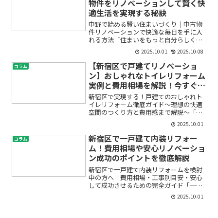
物件をリノベーションして賢く快
適生活を実現する秘訣
中野で始める賢い住まいづくり｜中古物
件リノベーションで快適な毎日を手に入
れる方法「住まいをもっと自分らしく、
でも予算や不安も気になる」「中古マン
2025.10.01
2025.10.08
ションや戸建てをリノベーションって本
当にお得？」「実際にどんな流れで進む
【新宿区で戸建てリノベーショ
コラム
の？」——そんな疑問や不...
ン】おしゃれなトイレリフォーム
実例と費用相場を解説！今すぐ叶
う快適空間づくり
新宿区で実現する！戸建てのおしゃれト
イレリフォーム徹底ガイド～理想の快適
空間のつくり方と費用感まで解説～「戸
建てのトイレをもっとおしゃれにしたい
2025.10.01
けれど、何から始めたらいいの？」「費
用やデザイン、工事の流れが分からず不
新宿区で一戸建て内装リフォー
コラム
安…」と感じていませんか...
ム！費用相場や安心リノベーショ
ン成功のポイントを徹底解説
新宿区で一戸建て内装リフォームを検討
中の方へ｜費用相場・工事別目安・安心
して成功させるための完全ガイド「一戸
建ての内装をリフォームしたいけど、費
2025.10.01
用はどれくらいかかるの？」「間取りの
変更やキッチン、リビングのリフォーム
も考えているけれど、業者...