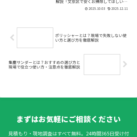
解説「文京区で安くお掃除してほしい」
「忙しいので短時間で済ませたい」「ご
2025.10.03
2025.12.11
みの分別や産業廃棄物処理まで任せられ
る業者ってあるの？」——そんなお悩み
をお持ちではありませんか...
ポリッシャーとは？現場で失敗しない使
い方と選び方を徹底解説
集塵サンダーとは？おすすめの選び方と
現場で役立つ使い方・注意点を徹底解説
まずはお気軽にご相談ください
見積もり・現地調査はすべて無料。24時間365日受け付