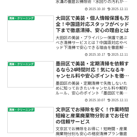
水溝の徹底お掃除術「水回りの汚れがど
うしても落ちない」「レンジフードや排
2025.10.10
2025.12.11
水溝のベタベタが気になる」「尿石の黄
ばみやにおいが取れなくて恥ずかし
大田区で美装・個人情報保護も万
清掃・クリーニング
い…」そんなお悩み、実は江東...
全！中国語対応スタッフがベッド
下まで徹底清掃、安心の理由とは
大田区の美装・プライバシー保護で選ぶ
べき清掃サービスとは？中国語対応やベ
ッド下清掃で安心できる理由を徹底解説
「ハウスクリーニングを頼みたいけれ
2025.10.17
2025.12.11
ど、個人情報の管理やプライバシーが心
配…」「中国語が話せるスタッフがいた
墨田区で美装・定期清掃を依頼す
清掃・クリーニング
らもっと安心なのに」「ベッ...
るなら24時間対応！気になるキ
ャンセル料や安心ポイントを徹底
解説
墨田区の美装・定期清掃で失敗しないた
めに知っておきたいキャンセル料や解約
ルール、安心のポイント「墨田区で美装
や定期清掃を頼みたいけど、もし予定変
2025.10.07
2025.12.11
更やキャンセルが必要になったらどうな
るの？」「突然の用事や体調不良、事情
文京区でお掃除を安く！作業時間
清掃・クリーニング
があって清掃日を変えたい...
短縮と産業廃棄物分別までお任せ
の信頼サービス
文京区でお掃除をお得に！短時間・産業
廃棄物分別も安心の格安清掃プラン徹底