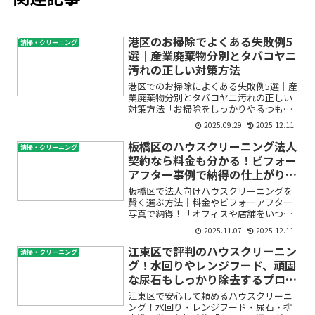
港区のお掃除でよくある失敗例5
清掃・クリーニング
選｜産業廃棄物分別とタバコヤニ
汚れの正しい対策方法
港区でのお掃除によくある失敗例5選｜産
業廃棄物分別とタバコヤニ汚れの正しい
対策方法「お掃除をしっかりやるつもり
が、思っていた以上に難しい…」「産業
2025.09.29
2025.12.11
廃棄物の分別やタバコのヤニ汚れが全然
落ちなくて不安…」そんなお悩みをお持
板橋区のハウスクリーニング法人
清掃・クリーニング
ちではありませんか？特...
契約なら料金も分かる！ビフォー
アフター事例で納得の仕上がりを
実感
板橋区で法人向けハウスクリーニングを
賢く選ぶ方法｜料金やビフォーアフター
写真で納得！「オフィスや店舗をいつも
清潔に保ちたいけれど、どのハウスクリ
2025.11.07
2025.12.11
ーニング業者が良いのか分からない…」
「法人契約となると料金が不明瞭で不
江東区で評判のハウスクリーニン
清掃・クリーニング
安」「どこまで綺麗にしてく...
グ！水回りやレンジフード、頑固
な尿石もしっかり除去するプロの
技とは
江東区で安心して頼めるハウスクリーニ
ング！水回り・レンジフード・尿石・排