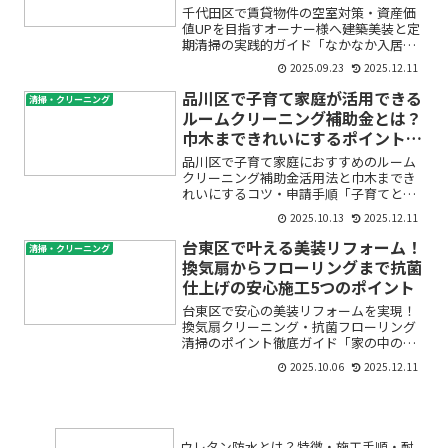
サービスのご案内
千代田区で賃貸物件の空室対策・資産価
値UPを目指すオーナー様へ――建築美装と定
期清掃の実践的ガイド「なかなか入居者
が決まらない…」「築年数が経ち、物件
2025.09.23
2025.12.11
の魅力が落ちてきた」「管理や美装の手
間やコストが心配」――千代田区で賃貸物件
品川区で子育て家庭が活用できる
清掃・クリーニング
を運営するオー...
ルームクリーニング補助金とは？
巾木まできれいにするポイントと
手続きガイド
品川区で子育て家庭におすすめのルーム
クリーニング補助金活用法と巾木までき
れいにするコツ・申請手順「子育てと家
事の両立が大変で、家の掃除まで手が回
2025.10.13
2025.12.11
らない」「ルームクリーニング業者に頼
みたいけれど、費用が心配」「品川区の
台東区で叶える美装リフォーム！
清掃・クリーニング
補助金や支援制度で助けて...
換気扇からフローリングまで抗菌
仕上げの安心施工5つのポイント
台東区で安心の美装リフォームを実現！
換気扇クリーニング・抗菌フローリング
清掃のポイント徹底ガイド「家の中の汚
れが気になるけど、どこから手を付けれ
2025.10.06
2025.12.11
ばいいか分からない」「プロの美装業者
に頼みたいけれど、業者選びや施工内容
が不安…」そんなお悩みは...
ウレタン防水とは？特徴・施工手順・耐