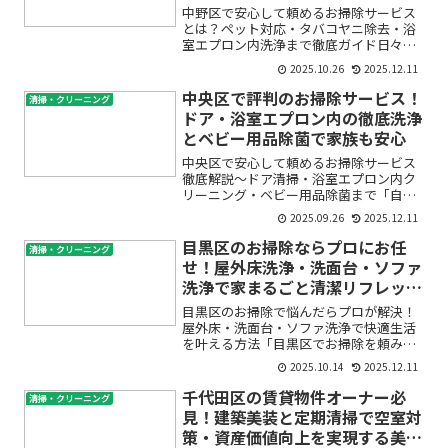
中野区で安心して頼めるお掃除サービス
とは？ペット対応・タバコヤニ除去・浴
室エプロン内洗浄まで徹底ガイド日々の
暮らしの中で、ペットの毛やニオイ、タ
2025.10.26
2025.12.11
バコのヤニ、浴室の頑固な汚れにお悩み
ではありませんか？「市販の洗剤や自分
中央区で評判のお掃除サービス！
清掃・クリーニング
の掃除だけでは限界がある...
ドア・浴室エプロン内の徹底洗浄
とベビー用品除菌で家族も安心
中央区で安心して頼めるお掃除サービス
徹底解説〜ドア清掃・浴室エプロン内ク
リーニング・ベビー用品除菌まで「自分
で掃除しているつもりだけど、ドアの汚
2025.09.26
2025.12.11
れや浴室エプロン内のカビ、赤ちゃんの
ベビー用品の消毒が本当にできているか
目黒区のお掃除ならプロにお任
清掃・クリーニング
不安…」「中央区で安心し...
せ！屋外床洗浄・洗面台・ソファ
洗浄で家まるごと清潔リフレッシ
ュ
目黒区のお掃除で悩んだらプロが解決！
屋外床・洗面台・ソファ洗浄で快適生活
を叶える方法「目黒区でお掃除を頼みた
いけど、どこに依頼すればいいの？」
2025.10.14
2025.12.11
「プロに頼むメリットや費用が分からず
不安…」「自分で掃除するのは限界があ
千代田区の賃貸物件オーナー必
清掃・クリーニング
るし、屋外やソファはどうや...
見！建築美装と定期清掃で空室対
策・資産価値向上を実現する美装