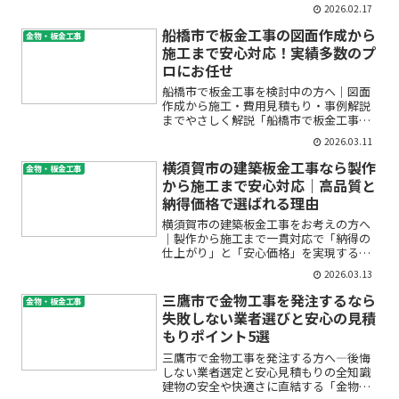
「老朽化した手すりやフェンスを交換し
2026.02.17
たい」「お店の看板や外装をスタイリッ
シュにしたい」など、金物工事を検討す
船橋市で板金工事の図面作成から
金物・板金工事
る理由は人それぞれです。し...
施工まで安心対応！実績多数のプ
ロにお任せ
船橋市で板金工事を検討中の方へ｜図面
作成から施工・費用見積もり・事例解説
までやさしく解説「船橋市で板金工事を
頼みたいけど、どこに相談すればいい
2026.03.11
の？」「図面作成や費用の見積もりはど
う進めるの？」「失敗しない業者選びの
横須賀市の建築板金工事なら製作
金物・板金工事
コツは…？」そんな不安や疑...
から施工まで安心対応｜高品質と
納得価格で選ばれる理由
横須賀市の建築板金工事をお考えの方へ
｜製作から施工まで一貫対応で「納得の
仕上がり」と「安心価格」を実現するポ
イント建物の屋根や外壁、雨樋などの金
2026.03.13
属部分に劣化や不具合があると、「どこ
に相談すればいいの？」「費用はどのく
三鷹市で金物工事を発注するなら
金物・板金工事
らいかかるの？」「施工の...
失敗しない業者選びと安心の見積
もりポイント5選
三鷹市で金物工事を発注する方へ―後悔
しない業者選定と安心見積もりの全知識
建物の安全や快適さに直結する「金物工