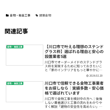
金物・板金工事
建築金物
関連記事
【川口市で叶える理想のステンド
金物・板金工事
グラス枠】選ばれる理由と安心の
設置業者5選
川口市でオーダーメイドのステンドグラ
ス枠を実現するために知っておきたいこ
と「家のインテリアをもっと華やかにし
たい」「個性的な窓枠やドアで空間を演
2026.02.20
出したい」――そんな思いから、ステン
ドグラス枠への憧れを抱く方が増えてい
川口市で信頼できる金物工事業者
金物・板金工事
ます。しかし、オーダーメ...
をお探しなら│実績多数・安心価
格で選ばれています
川口市で金物工事を検討中の方へ│後悔
しない業者選びと工事の流れをわかりや
すく解説「建物の安全性を高めたい」