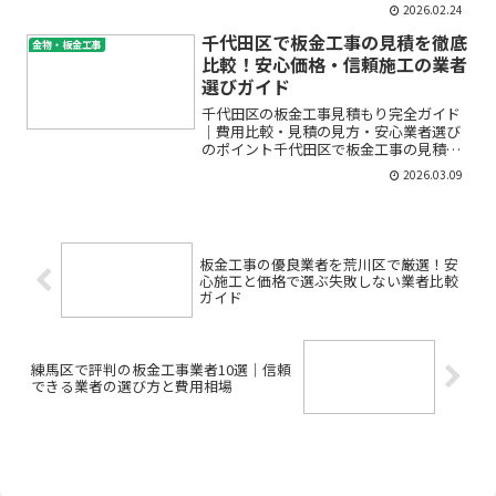
事」。しかし、いざ三鷹市内で発注しよ
2026.02.24
うとすると「どこに相談すればいい
の？」「見積りの見方が分からない…」
千代田区で板金工事の見積を徹底
金物・板金工事
「納期や工事品質が心配」とい...
比較！安心価格・信頼施工の業者
選びガイド
千代田区の板金工事見積もり完全ガイド
｜費用比較・見積の見方・安心業者選び
のポイント千代田区で板金工事の見積も
りを検討している方へ。「見積もりを依
2026.03.09
頼したいけど、どの会社がいいの？」
「費用が高すぎないか心配」「どこまで
含まれているのか分からない...
板金工事の優良業者を荒川区で厳選！安
心施工と価格で選ぶ失敗しない業者比較
ガイド
練馬区で評判の板金工事業者10選｜信頼
できる業者の選び方と費用相場