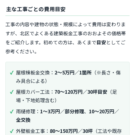
主な工事ごとの費用目安
工事の内容や建物の状態・規模によって費用は変わりま
すが、北区でよくある建築板金工事のおおよその価格帯
をご紹介します。初めての方は、あくまで
目安
としてご
参考ください。
屋根棟板金交換：
2～5万円／1箇所
（※長さ・傷
み具合による）
屋根カバー工法：
70～120万円／30坪目安
（足
場・下地処理含む）
雨樋修理：
1～3万円／部分修理
、
10～20万円／
全交換
外壁板金工事：
80～150万円／30坪
（工法や既存