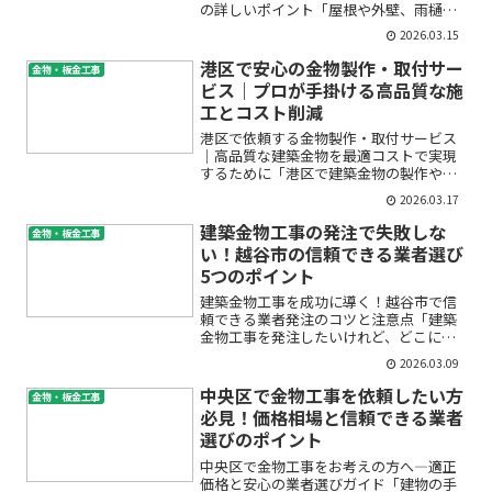
の詳しいポイント「屋根や外壁、雨樋の
劣化が気になる」「雨漏りや板金のサ
2026.03.15
ビ、傷みは早めに直したほうがいい？」
世田谷区で建築板金工事を検討している
港区で安心の金物製作・取付サー
金物・板金工事
方の多くが、こんなお悩みや...
ビス｜プロが手掛ける高品質な施
工とコスト削減
港区で依頼する金物製作・取付サービス
｜高品質な建築金物を最適コストで実現
するために「港区で建築金物の製作や取
付を検討しているけれど、どこに頼めば
2026.03.17
安心できるのか分からず不安…」「オー
ダーメイドの金物製作は高額になりそ
建築金物工事の発注で失敗しな
金物・板金工事
う」「細かい要望にも丁寧に...
い！越谷市の信頼できる業者選び
5つのポイント
建築金物工事を成功に導く！越谷市で信
頼できる業者発注のコツと注意点「建築
金物工事を発注したいけれど、どこに頼
めばいいの？」「予算や手順、見積りの
2026.03.09
取り方が分からなくて不安…」そんな悩
みを抱えて検索されている方も多いはず
中央区で金物工事を依頼したい方
金物・板金工事
です。特に初めての発注や...
必見！価格相場と信頼できる業者
選びのポイント
中央区で金物工事をお考えの方へ―適正
価格と安心の業者選びガイド「建物の手