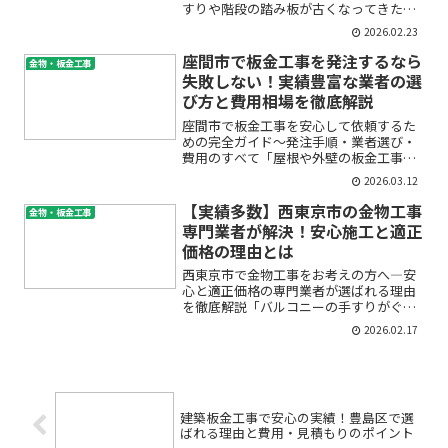
すりや階段の踏み板が古くなってきた」
「ドアの丁番が壊れてしまった」「ステ
2026.02.23
ンレスパネルの加工やエクステリアのフ
ェンス取付をお願いしたい」…このよう
座間市で板金工事を発注するなら
金物・板金工事
な悩みを持ち、中央区で金...
失敗しない！実績豊富な業者の選
び方と費用相場を徹底解説
座間市で板金工事を安心して依頼するた
めの完全ガイド～発注手順・業者選び・
費用のすべて「屋根や外壁の板金工事を
座間市で頼みたいけど、どの業者に依頼
2026.03.12
すればよいか分からない」「見積もりや
工事内容に不安がある」「費用の相場が
【実績多数】西東京市の金物工事
金物・板金工事
知りたい」とお悩みの方も...
専門業者が解決！安心施工と適正
価格の理由とは
西東京市で金物工事をお考えの方へ―安
心と適正価格の専門業者が選ばれる理由
を徹底解説「バルコニーの手すりがぐら
ついていて心配」「門扉の開閉がスムー
2026.02.17
ズじゃない」「地震対策として耐震金物
の施工をしたい」―そんなお悩みはあり
ませんか？金物工事は、住...
建築板金工事で安心の実績！豊島区で選
ばれる理由と費用・見積もりのポイント