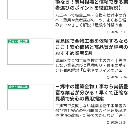
換なら！費用相場と信頼できる業
者選びのポイントを徹底解説】
八王子市で板金工事・交換を検討中の方
へ：費用や業者選びのコツ、よくある悩
みまでやさしく解説「屋根や外壁の金属
板が古くなってきた…」「雨樋が壊れて
2026.03.11
雨漏りが心配…」「板金工事ってどこに
頼めばいいの？」こうした悩みで八王子
豊島区で金物工事を依頼するなら
金物・板金工事
市や周辺エリアで板金工事...
ここ！安心価格と高品質が評判の
おすすめ業者5選
豊島区で金物工事を検討中の方へ｜失敗
しない業者選びと見積もり・費用のポイ
ント徹底解説「自宅やオフィスのフェン
スや手すりを新しくしたい」「玄関の金
2026.02.24
具が壊れて困っている」「オーダーで希
望通りの金物がほしい」――豊島区で金物工
三郷市の建築金物工事なら実績豊
金物・板金工事
事を検討されている方...
富な業者が分かる！早くて正確な
見積で安心の費用提案
三郷市で失敗しない建築金物工事業者の
選び方と安心の見積依頼ガイド建築現場
や住宅の改修・新築で欠かせない「建築
金物工事」。ですが、いざ三郷市で業者
2026.02.24
を探そうとすると「どこに頼めばいい
の？」「費用はどれくらい？」「見積は
どうやって比べたら良いの？...