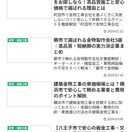
をお探しなら！高品質施工と安心
価格で選ばれる理由とは
町田市で金物工事会社を選ぶときに失敗
しないコツと安心して依頼できるポイン
トを徹底解説「町田市で金物工事会社を
探しているけど、どこに頼めばいい
2026.02.22
の…？」「金物工事って何をしてくれる
の？どんな会社なら安心なの？」このよ
蕨市で選ばれる金物製作会社5選
金物・板金工事
うなお悩みや疑問をお持ちでは...
｜高品質・短納期の実力派企業ま
とめ
蕨市で頼れる金物製作会社を徹底解説｜
オーダーメイド・精密加工・業務用設備
の不安をすべて解消！「蕨市で金物製作
や金属加工の会社を探しているけれど、
2026.03.16
どこに依頼すればいいのか分からない」
「オーダーメイドや精密な金物制作にも
建築金物工事の単価相場とは？横
金物・板金工事
対応してくれる工場はある...
浜市で安心して頼める業者と費用
のポイント解説
横浜市で建築金物工事を依頼する前に知
っておきたい！単価の相場・費用の内
訳・業者選びの決め手建築金物工事を横
浜市で初めて依頼する方の多くが、「単
2026.03.09
価や費用の相場がわからず不安」「どの
業者に頼んでよいかわからない」「見積
【八王子市で安心の板金工事・交
金物・板金工事
もりの内容が理解できず戸惑...