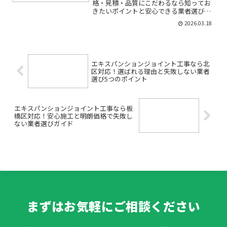
格・見積・品質にこだわるなら知ってお
きたいポイントと安心できる業者選び
「渋谷区で金物製作を頼みたいけど、費
2026.03.18
用や見積もりが不安…」「価格が適正な
のか、他社と比較したい」「プロに相談
したいけれど、どの業者...
エキスパンションジョイント工事なら北
区対応！選ばれる理由と失敗しない業者
選び5つのポイント
エキスパンションジョイント工事なら板
橋区対応！安心施工と明朗価格で失敗し
ない業者選びガイド
まずはお気軽にご相談ください