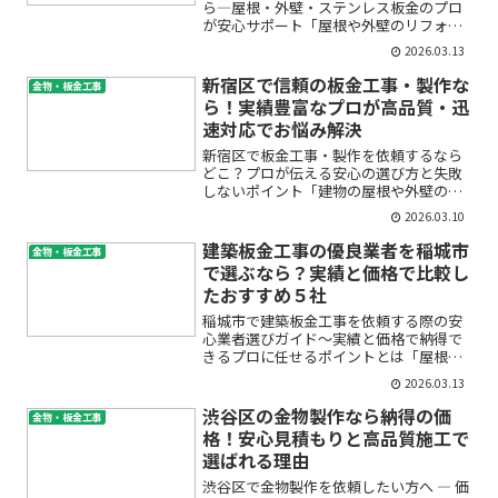
ら―屋根・外壁・ステンレス板金のプロ
が安心サポート「屋根や外壁のリフォー
ムを考えているけれど、どの業者に頼め
2026.03.13
ばいいのかわからない」「ステンレスな
どのオーダーメイド建築板金製作はどこ
新宿区で信頼の板金工事・製作な
金物・板金工事
に相談したらいいの？」と...
ら！実績豊富なプロが高品質・迅
速対応でお悩み解決
新宿区で板金工事・製作を依頼するなら
どこ？プロが伝える安心の選び方と失敗
しないポイント「建物の屋根や外壁の老
朽化が気になる」「雨樋の不具合や金属
2026.03.10
部分のサビをどうにかしたい」「オーダ
ーでステンレス板金や軽天製作を依頼し
建築板金工事の優良業者を稲城市
金物・板金工事
たい」――そんなお悩みで...
で選ぶなら？実績と価格で比較し
たおすすめ５社
稲城市で建築板金工事を依頼する際の安
心業者選びガイド〜実績と価格で納得で
きるプロに任せるポイントとは「屋根や
外壁の劣化が気になるけど、どの業者に
2026.03.13
頼めばいいのか不安」「金属屋根やガル
バリウム鋼板の工事、雨樋や軒先の修理
渋谷区の金物製作なら納得の価
金物・板金工事
ってどこまで頼めるの？」...
格！安心見積もりと高品質施工で
選ばれる理由
渋谷区で金物製作を依頼したい方へ ― 価