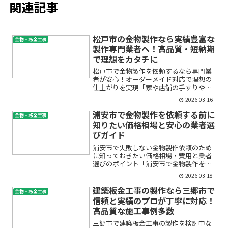
関連記事
松戸市の金物製作なら実績豊富な
金物・板金工事
製作専門業者へ！高品質・短納期
で理想をカタチに
松戸市で金物製作を依頼するなら専門業
者が安心！オーダーメイド対応で理想の
仕上がりを実現「家や店舗の手すりや門
扉をオーダーメイドしたい」「市販品で
2026.03.16
はサイズやデザインが合わない」「金物
のメンテナンスや修理も信頼できる業者
浦安市で金物製作を依頼する前に
金物・板金工事
に頼みたい」――こうした...
知りたい価格相場と安心の業者選
びガイド
浦安市で失敗しない金物製作依頼のため
に知っておきたい価格相場・費用と業者
選びのポイント「浦安市で金物製作をお
願いしたいけど、料金や費用、業者の選
2026.03.18
び方が分からなくて不安…」このような
お悩みを抱えていませんか？金物製作は
建築板金工事の製作なら三郷市で
金物・板金工事
専門的な分野ですが、初め...
信頼と実績のプロが丁寧に対応！
高品質な施工事例多数
三郷市で建築板金工事の製作を検討中な