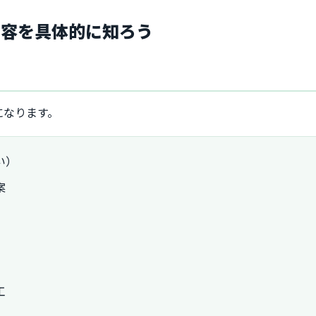
内容を具体的に知ろう
になります。
い）
案
工