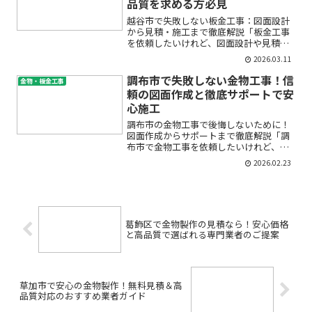
品質を求める方必見
越谷市で失敗しない板金工事：図面設計
から見積・施工まで徹底解説「板金工事
を依頼したいけれど、図面設計や見積の
流れがわからず不安」「越谷市で信頼で
2026.03.11
きる業者ってどう探せばいいの？」――そん
なお悩みを抱えていませんか？建物の美
調布市で失敗しない金物工事！信
金物・板金工事
観や耐久性、安全性に...
頼の図面作成と徹底サポートで安
心施工
調布市の金物工事で後悔しないために！
図面作成からサポートまで徹底解説「調
布市で金物工事を依頼したいけれど、ど
こに相談すればいいのか分からない」
2026.02.23
「図面や寸法に自信がなく、施工ミスが
心配」初めて金物工事を検討する方の多
くが、こんな悩みや不安を抱...
葛飾区で金物製作の見積なら！安心価格
と高品質で選ばれる専門業者のご提案
草加市で安心の金物製作！無料見積＆高
品質対応のおすすめ業者ガイド