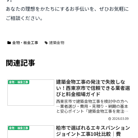
あなたの理想をかたちにするお手伝いを、ぜひお気軽に
ご相談ください。
金物・板金工事
建築金物
関連記事
建築金物工事の発注で失敗しな
金物・板金工事
い！西東京市で信頼できる業者選
びと料金相場ガイド
西東京市で建築金物工事を検討中の方へ
―業者選び・費用・見積り・納期の基本
と安心ポイント「建築金物工事を発注し
たいけれど、どこに頼めばよいのかわか
2026.03.09
らない」「費用はいくらくらいかかる
の？」「見積りの見方や納期の目安も知
柏市で選ばれるエキスパンション
金物・板金工事
りたい」…西東京市で金物工...
ジョイント工事10社比較｜費