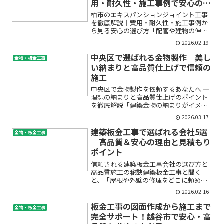
用・耐久性・施工事例で安心の選
び方
柏市のエキスパンションジョイント工事
を徹底解説｜費用・耐久性・施工事例か
ら見る安心の選び方「配管や建物の伸縮
対策、どの業者に相談すればいいの？」
2026.02.19
「耐震や防振も気になるし、費用やメン
テナンスのこともよく分からない…」柏
中央区で選ばれる金物製作｜美し
金物・板金工事
市でエキスパンションジョ...
い納まりと高品質仕上げで信頼の
施工
中央区で金物製作を依頼するあなたへ ―
理想の納まりと高品質仕上げのポイント
を徹底解説「建築金物の納まりがイメー
ジ通りに仕上がるか不安」「オーダーメ
2026.03.17
イドのステンレス金物製作を中央区で安
心して依頼できる業者はどこ？」「金物
建築板金工事で選ばれる会社5選
金物・板金工事
納まり設計の注意点や...
｜高品質＆安心の理由と見積もり
ポイント
信頼される建築板金工事会社の選び方と
高品質施工の秘訣建築板金工事と聞く
と、「屋根や外壁の修理をどこに頼めば
いいかわからない」「見積もりが適正か
2026.02.16
どうか不安」「仕上がりの違いが分から
ない」といった悩みをお持ちの方も多い
板金工事の図面作成から施工まで
金物・板金工事
のではないでしょうか。特に...
完全サポート！越谷市で安心・高